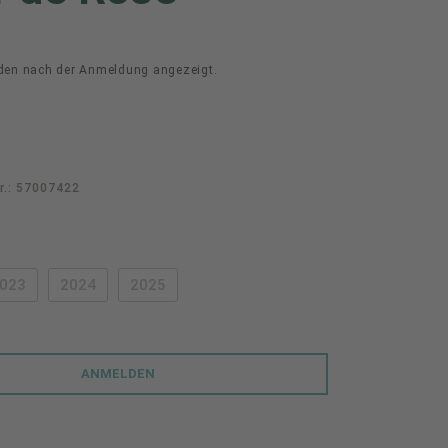
den nach der Anmeldung angezeigt.
r.:
57007422
swählen
023
2024
2025
PTION IST ZURZEIT NICHT VERFÜGBAR.)
(DIESE OPTION IST ZURZEIT NICHT VERFÜGBAR.)
(DIESE OPTION IST ZURZEIT NICHT VERFÜGBAR.)
(DIESE OPTION IST ZURZEIT NICHT VERFÜGBAR.
ANMELDEN