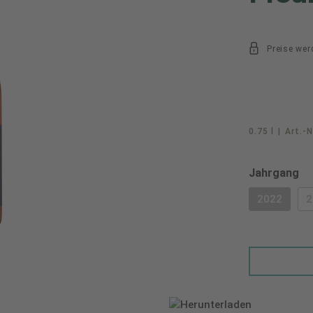
Preise wer
0.75 l
|
Art.-N
au
Jahrgang
2022
2
(DIESE O