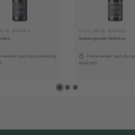
rt.-Nr.:
57003819
0.75 l
|
Art.-Nr.:
57007322
ocken
Spätburgunder Kalkofen
se werden nach der Anmeldung
Preise werden nach der 
t.
angezeigt.