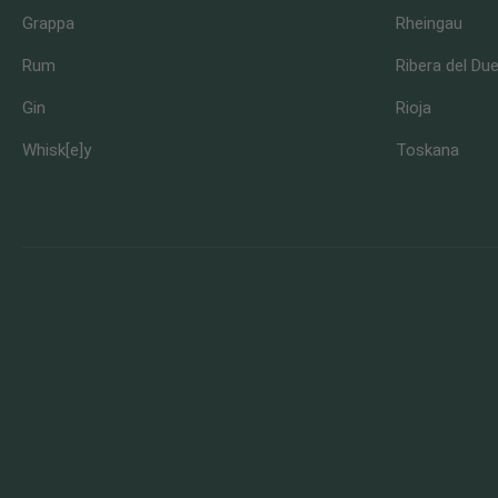
Grappa
Rheingau
Rum
Ribera del Du
Gin
Rioja
Whisk[e]y
Toskana