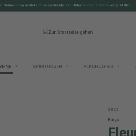
r Online-Shop richtet sich ausschließlich an Unternehmer im Sinne von § 14 BGB
WEINE
SPIRITUOSEN
ALKOHOLFREI
2022
Rings
Fleu