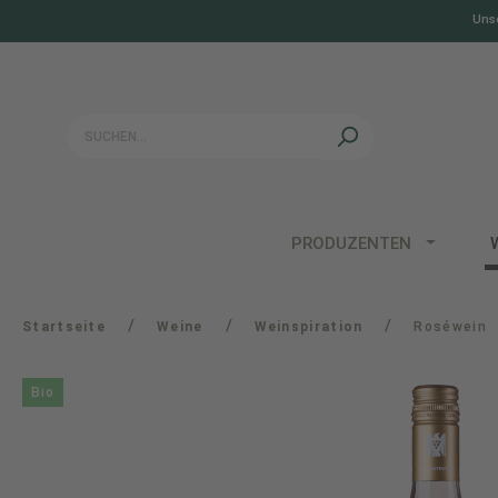
Unse
springen
Zur Hauptnavigation springen
PRODUZENTEN
/
/
/
Startseite
Weine
Weinspiration
Roséwein
Bio