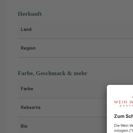
Herkunft
Land
Region
Farbe, Geschmack & mehr
Farbe
Rebsorte
Bio