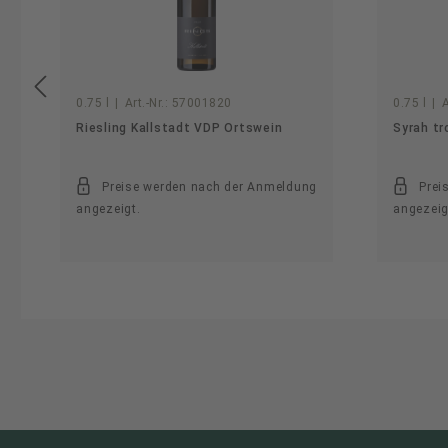
0.75 l
|
Art.-Nr.:
57001820
0.75 l
|
A
Riesling Kallstadt VDP Ortswein
Syrah tr
Preise werden nach der Anmeldung
Prei
angezeigt.
angezeig