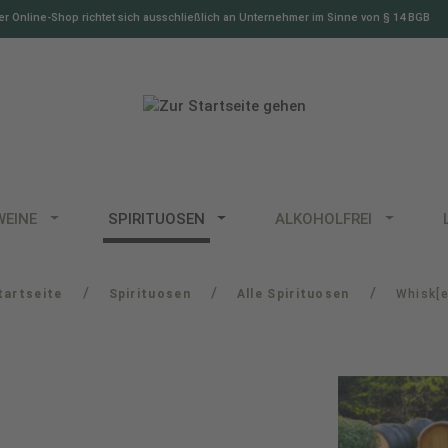
r Online-Shop richtet sich ausschließlich an Unternehmer im Sinne von § 14 BGB
WEINE
SPIRITUOSEN
ALKOHOLFREI
/
/
/
tartseite
Spirituosen
Alle Spirituosen
Whisk[e