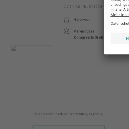
0.7 l
|
Art.-Nr.:
813000
Halewood
Vereinigtes
Königreich/Großbritannien
Preise werden nach der Anmeldung angezeigt.