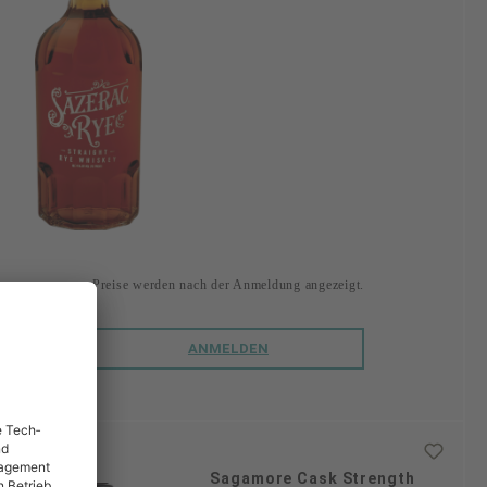
Preise werden nach der Anmeldung angezeigt.
ANMELDEN
Sagamore Cask Strength