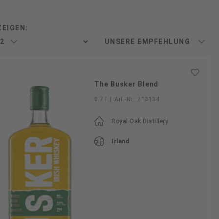
ZEIGEN:
The Busker Blend
0.7 l
|
Art.-Nr.:
713134
Royal Oak Distillery
Irland