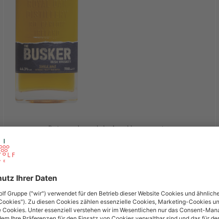
Preise werden nach der Anmeldung angezeigt.
ANMELDEN
The Busker Single Grain