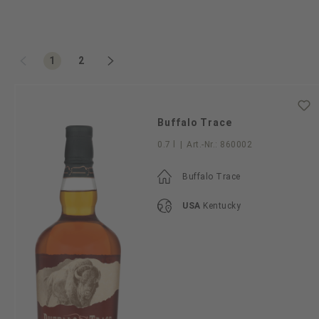
Seite
Seite
1
2
Buffalo Trace
0.7 l
|
Art.-Nr.:
860002
Buffalo Trace
USA
Kentucky