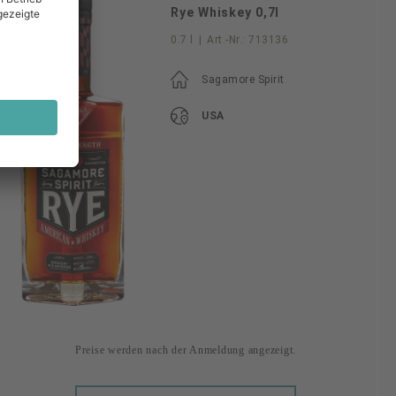
Rye Whiskey 0,7l
0.7 l
|
Art.-Nr.:
713136
Sagamore Spirit
USA
Preise werden nach der Anmeldung angezeigt.