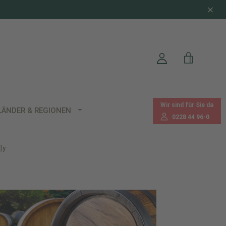
Wir sind für Sie da
LÄNDER & REGIONEN
0228 44 96-0
]y