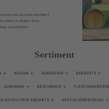
entiertem Getreide destilliert
chottland zu finden, doch
lung verschrieben.
Sortiment
D
REGION
SUBREGION
REBSORTE
JAHRGANG
GESCHMACK
FLASCHENGRÖSS
ALKOHOLFREIE VARIANTE
SPEZIALVERPACKUNG