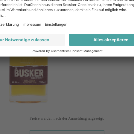
0.7 l
|
Art.-Nr.:
713130
Royal Oak Distillery
Irland
Preise werden nach der Anmeldung angezeigt.