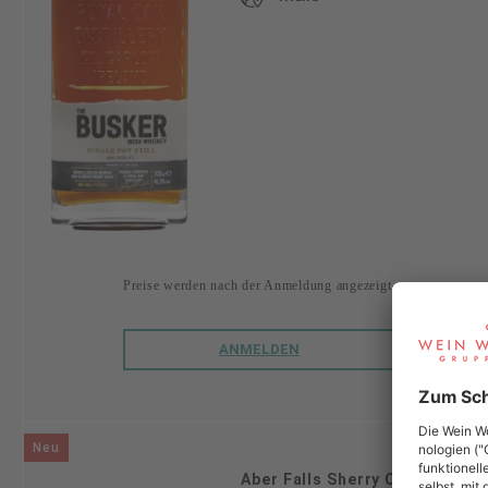
Preise werden nach der Anmeldung angezeigt.
ANMELDEN
Neu
Aber Falls Sherry Cask