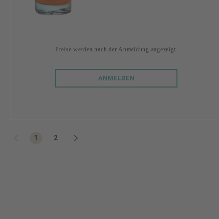
Preise werden nach der Anmeldung angezeigt.
ANMELDEN
Seite
Seite
1
2