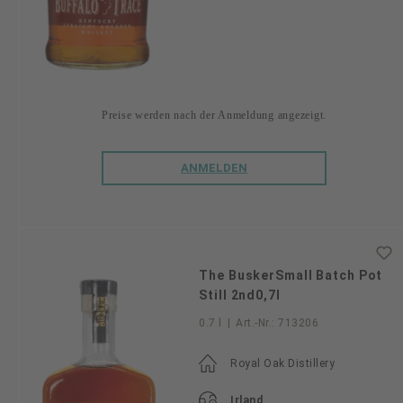
Preise werden nach der Anmeldung angezeigt.
ANMELDEN
The BuskerSmall Batch Pot
Still 2nd0,7l
0.7 l
|
Art.-Nr.:
713206
Royal Oak Distillery
Irland