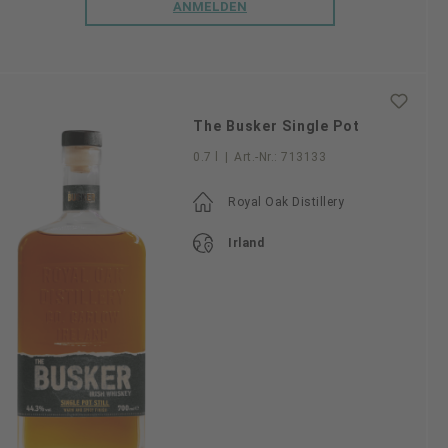
ANMELDEN
The Busker Single Pot
0.7 l
|
Art.-Nr.:
713133
Royal Oak Distillery
Irland