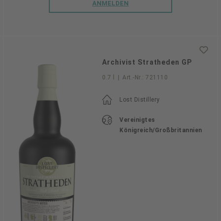
ANMELDEN
Archivist Stratheden GP
0.7 l
|
Art.-Nr.:
721110
Lost Distillery
Vereinigtes
Königreich/Großbritannien