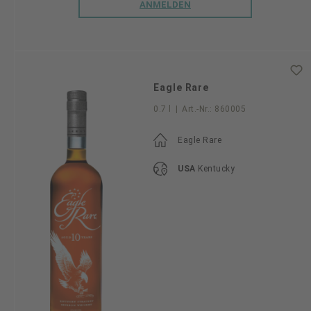
ANMELDEN
Eagle Rare
0.7 l
|
Art.-Nr.:
860005
Eagle Rare
USA
Kentucky