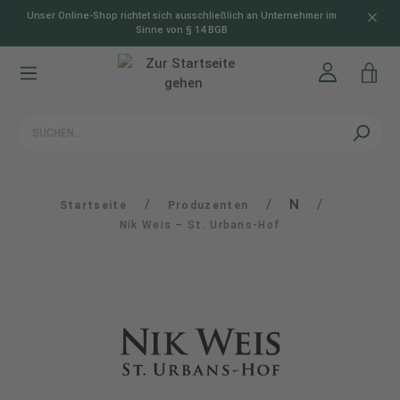
Unser Online-Shop richtet sich ausschließlich an Unternehmer im
alt springen
Sinne von § 14 BGB
/
/
N
/
Startseite
Produzenten
Nik Weis – St. Urbans-Hof