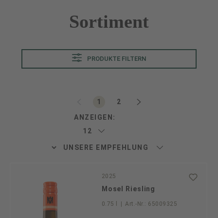
Sortiment
PRODUKTE FILTERN
Seite
Seite
1
2
ANZEIGEN:
2025
Mosel Riesling
0.75 l
|
Art.-Nr.:
65009325