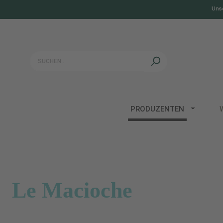
Unse
springen
Zur Hauptnavigation springen
PRODUZENTEN
Le Macioche