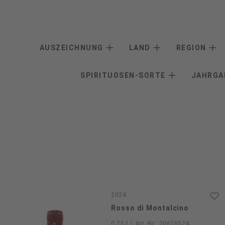
AUSZEICHNUNG
LAND
REGION
SPIRITUOSEN-SORTE
JAHRG
2024
Rosso di Montalcino
0.75 l
|
Art.-Nr.:
20626524