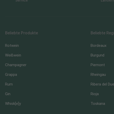
Service
Länder
Beliebte Produkte
Beliebte Reg
Rotwein
Bordeaux
Weißwein
Burgund
Champagner
Piemont
Grappa
Rheingau
Rum
Ribera del Du
Gin
Rioja
Whisk[e]y
Toskana