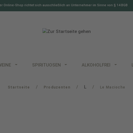
r Online-Shop richtet sich ausschließlich an Unternehmer im Sinne von § 14 BGB
WEINE
SPIRITUOSEN
ALKOHOLFREI
/
/
L
/
Startseite
Produzenten
Le Macioche