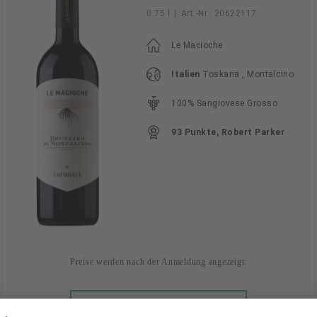
0.75 l
|
Art.-Nr.:
20622117
Le Macioche
Italien
Toskana , Montalcino
100% Sangiovese Grosso
93 Punkte, Robert Parker
Preise werden nach der Anmeldung angezeigt.
ANMELDEN