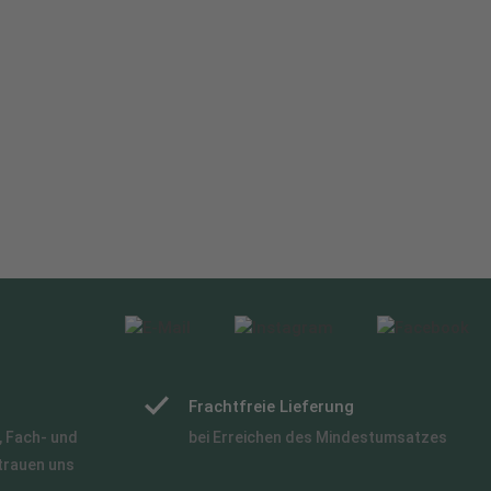
Frachtfreie Lieferung
 Fach- und
bei Erreichen des Mindestumsatzes
trauen uns