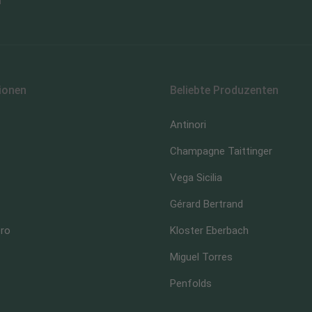
n
ionen
Beliebte Produzenten
Antinori
Champagne Taittinger
Vega Sicilia
Gérard Bertrand
ero
Kloster Eberbach
Miguel Torres
Penfolds