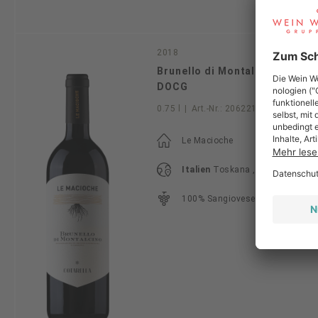
2018
Brunello di Montalcino
DOCG
0.75 l
|
Art.-Nr.:
20622118
Le Macioche
Italien
Toskana , Montalcino
100% Sangiovese Grosso