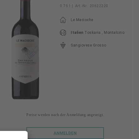
0.75 l
|
Art.-Nr.:
20622220
Le Macioche
Italien
Toskana , Montalcino
Sangiovese Grosso
Preise werden nach der Anmeldung angezeigt.
ANMELDEN