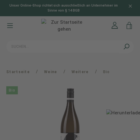
Unser Online-Shop richtet sich ausschließlich an Unternehmer im
alt springen
Sinne von § 14 BGB
/
/
/
Startseite
Weine
Weitere
Bio
Bio