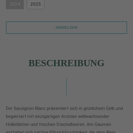
2024
2025
(DIESE OPTION IST ZURZEIT NICHT VERFÜGBAR.)
ANMELDEN
BESCHREIBUNG
Der Sauvignon Blanc präsentiert sich in grünlichem Gelb und
begeistert mit einzigartigen Aromen wildwachsender
Hollerblüten und frischen Stachelbeeren. Am Gaumen
entfaltet sich saftige Pfirsichfruchtigkeit, die dem Wein