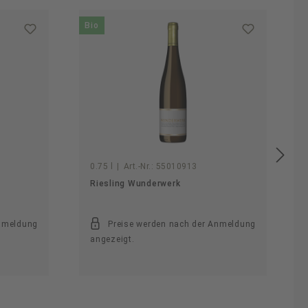
Bio
B
0.75 l
|
Art.-Nr.:
55010913
Riesling Wunderwerk
Anmeldung
Preise werden nach der Anmeldung
angezeigt.