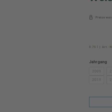
Preise wer
0.75 l
|
Art.-N
au
Jahrgang
2009
2
(DIESE O
2019
2
(DIESE O