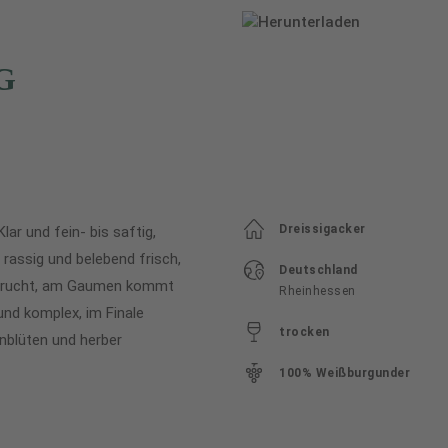
G
Dreissigacker
ar und fein- bis saftig,
rassig und belebend frisch,
Deutschland
stfrucht, am Gaumen kommt
Rheinhessen
 und komplex, im Finale
trocken
nblüten und herber
100% Weißburgunder