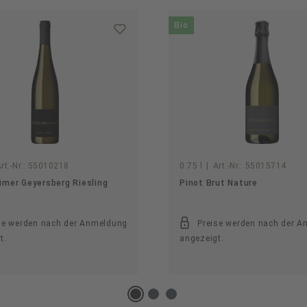
Bio
rt.-Nr.:
55010218
0.75 l
|
Art.-Nr.:
55015714
mer Geyersberg Riesling
Pinot Brut Nature
se werden nach der Anmeldung
Preise werden nach der 
t.
angezeigt.