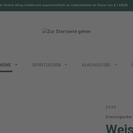
r Online-Shop richtet sich ausschließlich an Unternehmer im Sinne von § 14 BGB
WEINE
SPIRITUOSEN
ALKOHOLFREI
2024
Dreissigacker
Weis