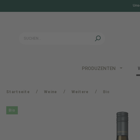
Unse
springen
Zur Hauptnavigation springen
PRODUZENTEN
/
/
/
Startseite
Weine
Weitere
Bio
Bio