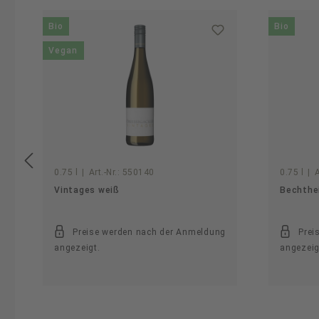
Produktgalerie überspringen
Bio
Bio
Vegan
0.75 l
|
Art.-Nr.:
550140
0.75 l
|
A
Vintages weiß
Bechthei
Preise werden nach der Anmeldung
Prei
angezeigt.
angezeig