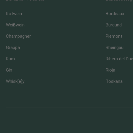
Rotwein
Bordeaux
Weißwein
Burgund
Champagner
Piemont
Grappa
Rheingau
Rum
Ribera del Du
Gin
Rioja
Whisk[e]y
Toskana