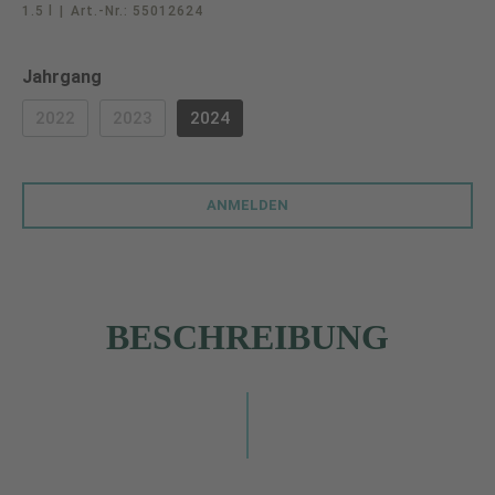
1.5 l
|
Art.-Nr.:
55012624
auswählen
Jahrgang
2022
2023
2024
(DIESE OPTION IST ZURZEIT NICHT VERFÜGBAR.)
(DIESE OPTION IST ZURZEIT NICHT VERFÜGBAR.)
ANMELDEN
BESCHREIBUNG