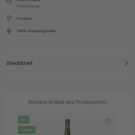
Deutschland
Rheinhessen
trocken
100% Grauburgunder
Steckbrief
Weitere Artikel des Produzenten
Produktgalerie überspringen
Bio
B
Vegan