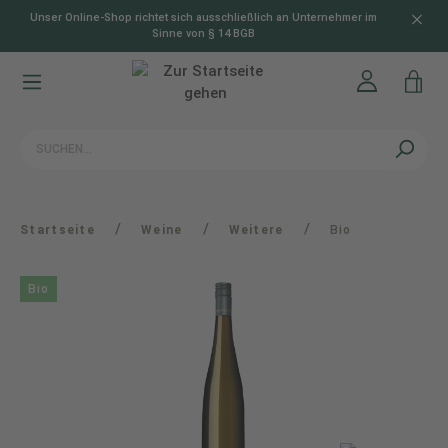
Unser Online-Shop richtet sich ausschließlich an Unternehmer im
alt springen
Sinne von § 14 BGB
/
/
/
Startseite
Weine
Weitere
Bio
Bio