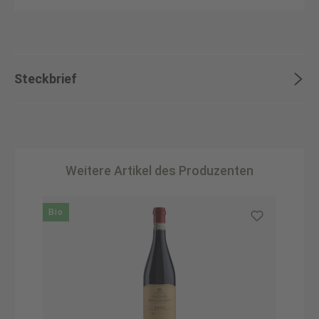
Steckbrief
Weitere Artikel des Produzenten
Produktgalerie überspringen
Bio
B