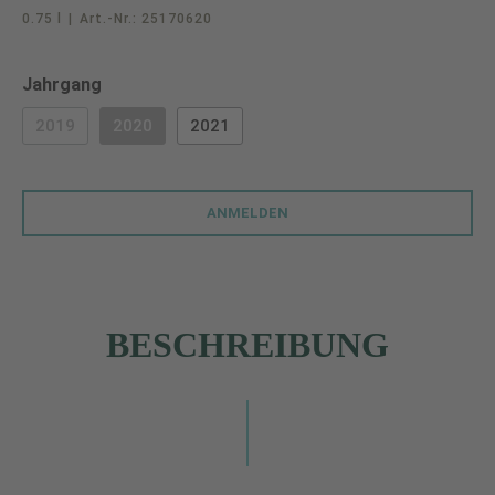
0.75 l
|
Art.-Nr.:
25170620
auswählen
Jahrgang
2019
2020
2021
(DIESE OPTION IST ZURZEIT NICHT VERFÜGBAR.)
(DIESE OPTION IST ZURZEIT NICHT VERFÜGBAR.)
ANMELDEN
BESCHREIBUNG