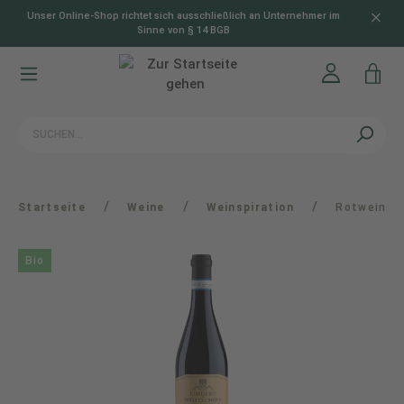
Unser Online-Shop richtet sich ausschließlich an Unternehmer im
alt springen
Sinne von § 14 BGB
/
/
/
Startseite
Weine
Weinspiration
Rotwein
Bio