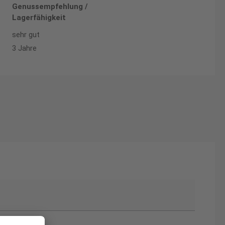
Genussempfehlung /
Lagerfähigkeit
sehr gut
3 Jahre