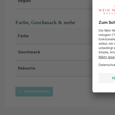
Region
Farbe, Geschmack & mehr
Farbe
Geschmack
Rebsorte
MEHR ANSEHEN