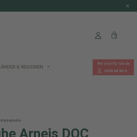
Wir sind für Sie da
LÄNDER & REGIONEN
0228 44 96-0
ontezemolo
he Arneis DOC