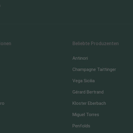
n
ionen
Beliebte Produzenten
Antinori
Champagne Taittinger
Vega Sicilia
Gérard Bertrand
ero
Kloster Eberbach
Miguel Torres
Penfolds