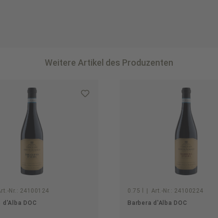
Weitere Artikel des Produzenten
rt.-Nr.:
24100124
0.75 l
|
Art.-Nr.:
24100224
 d'Alba DOC
Barbera d'Alba DOC