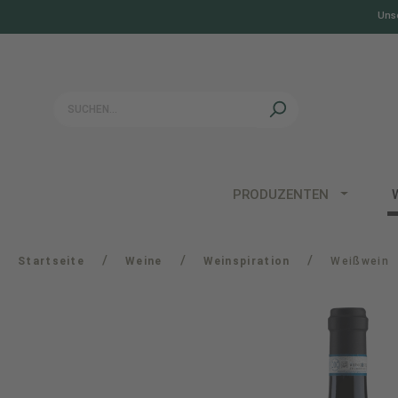
Unse
springen
Zur Hauptnavigation springen
PRODUZENTEN
/
/
/
Startseite
Weine
Weinspiration
Weißwein