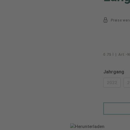
Preise wer
0.75 l
|
Art.-N
au
Jahrgang
2022
2
(DIESE O