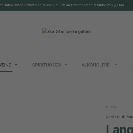
r Online-Shop richtet sich ausschließlich an Unternehmer im Sinne von § 14 BGB
WEINE
SPIRITUOSEN
ALKOHOLFREI
2025
Cordero di M
Lang