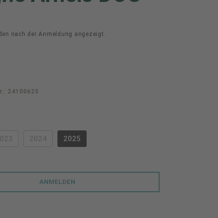
den nach der Anmeldung angezeigt.
r.:
24100625
swählen
023
2024
2025
PTION IST ZURZEIT NICHT VERFÜGBAR.)
(DIESE OPTION IST ZURZEIT NICHT VERFÜGBAR.)
(DIESE OPTION IST ZURZEIT NICHT VERFÜGBAR.)
ANMELDEN