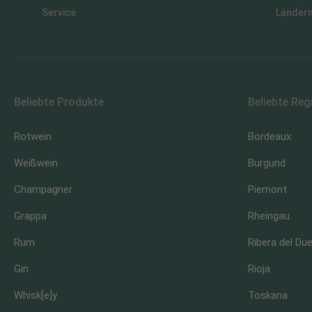
Service
Länder
Beliebte Produkte
Beliebte Reg
Rotwein
Bordeaux
Weißwein
Burgund
Champagner
Piemont
Grappa
Rheingau
Rum
Ribera del Du
Gin
Rioja
Whisk[e]y
Toskana