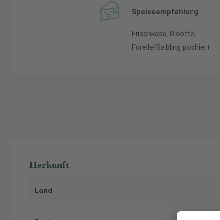
Speiseempfehlung
Frischkäse, Risotto,
Forelle/Saibling pochiert
Herkunft
Land