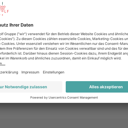
Piemont
Weiß
trocken
100% Arneis