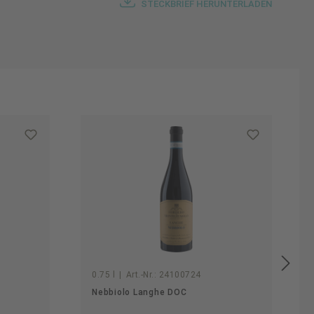
STECKBRIEF HERUNTERLADEN
B
0.75 l
|
Art.-Nr.:
24100724
Nebbiolo Langhe DOC