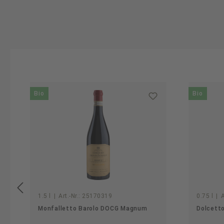
Produktgalerie überspringen
Bio
Bio
1.5 l
|
Art.-Nr.:
25170319
0.75 l
|
A
Monfalletto Barolo DOCG Magnum
Dolcetto