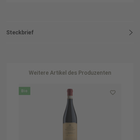
Steckbrief
Weitere Artikel des Produzenten
Produktgalerie überspringen
Bio
B