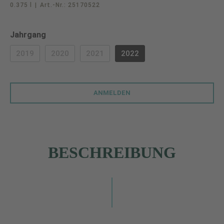
0.375 l
|
Art.-Nr.:
25170522
auswählen
Jahrgang
2019
2020
2021
2022
(DIESE OPTION IST ZURZEIT NICHT VERFÜGBAR.)
(DIESE OPTION IST ZURZEIT NICHT VERFÜGBAR.)
(DIESE OPTION IST ZURZEIT NICHT VERF
ANMELDEN
BESCHREIBUNG