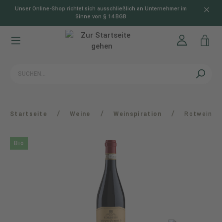
Unser Online-Shop richtet sich ausschließlich an Unternehmer im
alt springen
Sinne von § 14 BGB
/
/
/
Startseite
Weine
Weinspiration
Rotwein
Bio