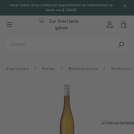
Unser Online-Shop richtet sich ausschließlich an Unternehmer im
alt springen
Sinne von § 14 BGB
/
/
/
Startseite
Weine
Weinspiration
Weißwein