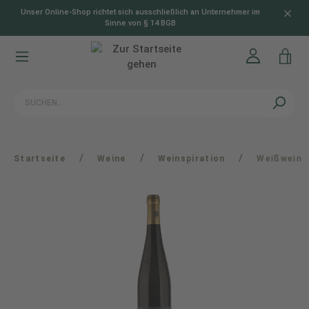
Unser Online-Shop richtet sich ausschließlich an Unternehmer im
alt springen
Sinne von § 14 BGB
/
/
/
Startseite
Weine
Weinspiration
Weißwein