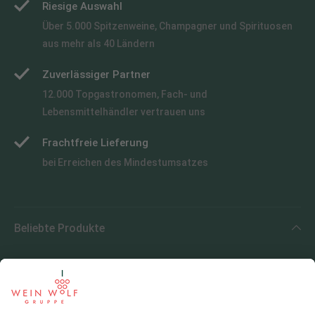
Riesige Auswahl
Über 5.000 Spitzenweine, Champagner und Spirituosen
aus mehr als 40 Ländern
Zuverlässiger Partner
12.000 Topgastronomen, Fach- und
Lebensmittelhändler vertrauen uns
Frachtfreie Lieferung
bei Erreichen des Mindestumsatzes
Beliebte Produkte
Beliebte Regionen