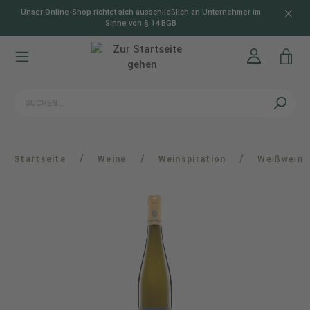
Unser Online-Shop richtet sich ausschließlich an Unternehmer im
alt springen
Sinne von § 14 BGB
/
/
/
Startseite
Weine
Weinspiration
Weißwein