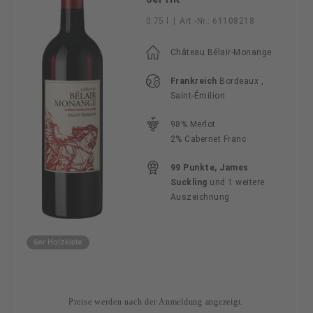
0.75 l
|
Art.-Nr.:
61108218
Château Bélair-Monange
Frankreich
Bordeaux ,
Saint-Émilion
98% Merlot
2% Cabernet Franc
99 Punkte, James
Suckling
und 1 weitere
Auszeichnung
6er Holzkiste
Preise werden nach der Anmeldung angezeigt.