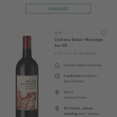
ANMELDEN
2020
Château Bélair-Monange
6er HK
0.75 l
|
Art.-Nr.:
61108220
Château Bélair-Monange
Frankreich
Bordeaux ,
Saint-Émilion
Merlot
Cabernet Franc
99 Punkte, James
Suckling
und 1 weitere