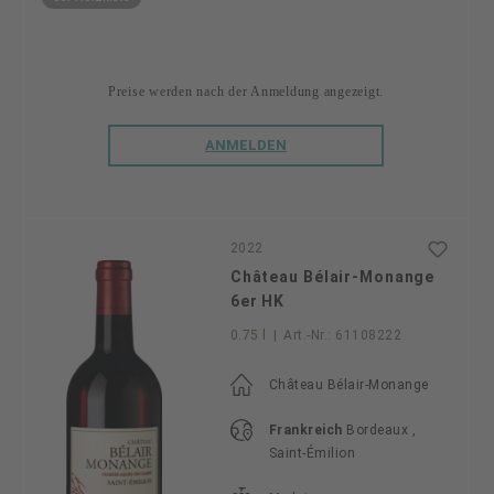
Preise werden nach der Anmeldung angezeigt.
ANMELDEN
2022
Château Bélair-Monange
6er HK
0.75 l
|
Art.-Nr.:
61108222
Château Bélair-Monange
Frankreich
Bordeaux ,
Saint-Émilion