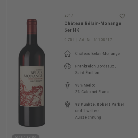
2017
Château Bélair-Monange
6er HK
0.75 l
|
Art.-Nr.:
61108217
Château Bélair-Monange
Frankreich
Bordeaux ,
Saint-Émilion
98% Merlot
2% Cabernet Franc
98 Punkte, Robert Parker
und 1 weitere
Auszeichnung
6er Holzkiste