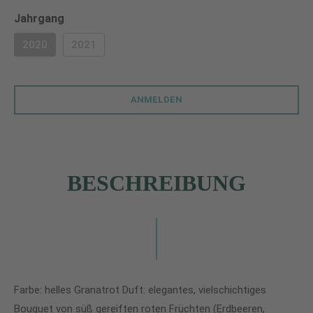
auswählen
Jahrgang
2020
2021
(DIESE OPTION IST ZURZEIT NICHT VERFÜGBAR.)
(DIESE OPTION IST ZURZEIT NICHT VERFÜGBAR.)
ANMELDEN
BESCHREIBUNG
Farbe: helles Granatrot Duft: elegantes, vielschichtiges
Bouquet von süß gereiften roten Früchten (Erdbeeren,