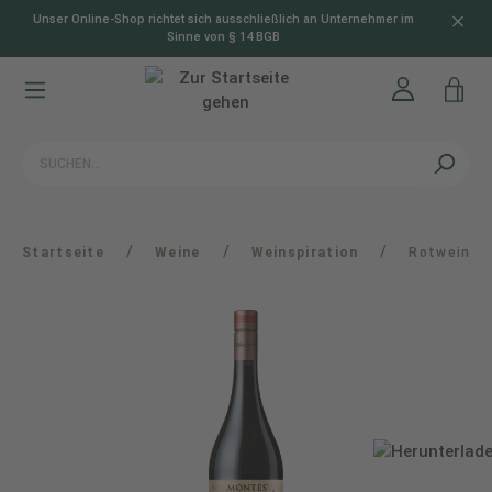
Unser Online-Shop richtet sich ausschließlich an Unternehmer im
alt springen
Sinne von § 14 BGB
/
/
/
Startseite
Weine
Weinspiration
Rotwein