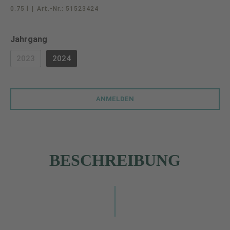
0.75 l
|
Art.-Nr.:
51523424
auswählen
Jahrgang
2023
2024
(DIESE OPTION IST ZURZEIT NICHT VERFÜGBAR.)
ANMELDEN
BESCHREIBUNG