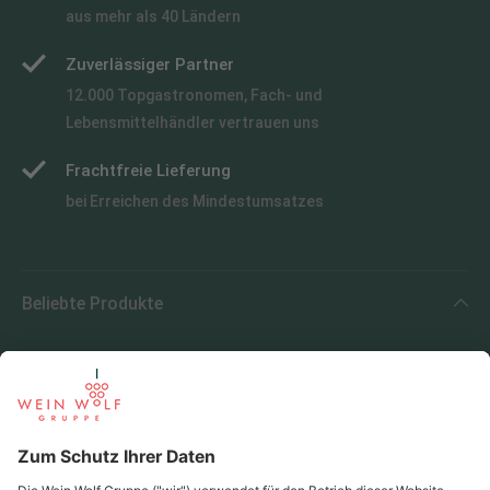
aus mehr als 40 Ländern
Zuverlässiger Partner
12.000 Topgastronomen, Fach- und
Lebensmittelhändler vertrauen uns
Frachtfreie Lieferung
bei Erreichen des Mindestumsatzes
Beliebte Produkte
Beliebte Regionen
Beliebte Produzenten