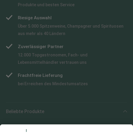
Produkte und besten Service
Riesige Auswahl
Über 5.000 Spitzenweine, Champagner und Spirituosen
aus mehr als 40 Ländern
Zuverlässiger Partner
12.000 Topgastronomen, Fach- und
Lebensmittelhändler vertrauen uns
Frachtfreie Lieferung
bei Erreichen des Mindestumsatzes
Beliebte Produkte
Beliebte Regionen