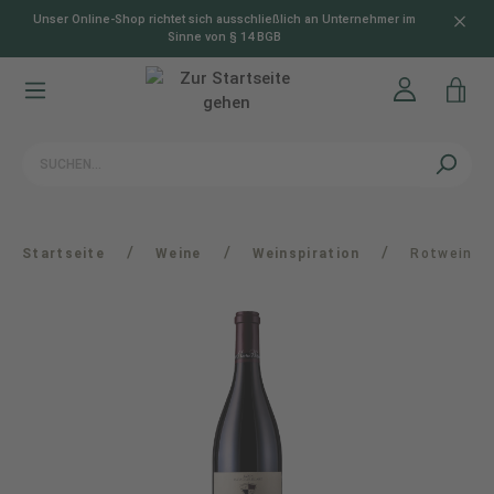
Unser Online-Shop richtet sich ausschließlich an Unternehmer im
alt springen
Sinne von § 14 BGB
/
/
/
Startseite
Weine
Weinspiration
Rotwein