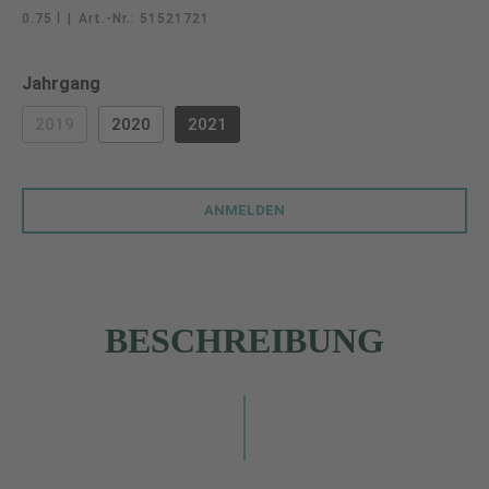
0.75 l
|
Art.-Nr.:
51521721
auswählen
Jahrgang
2019
2020
2021
(DIESE OPTION IST ZURZEIT NICHT VERFÜGBAR.)
ANMELDEN
BESCHREIBUNG