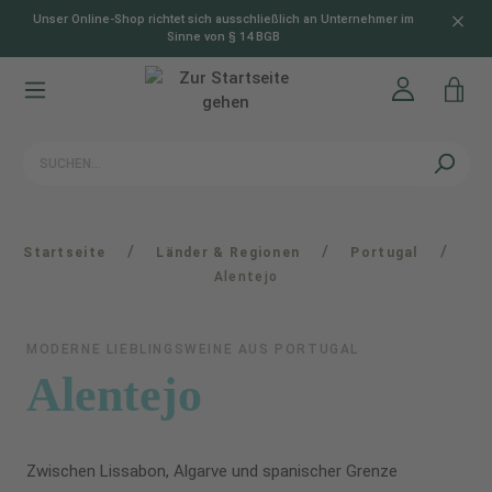
Unser Online-Shop richtet sich ausschließlich an Unternehmer im
alt springen
Sinne von § 14 BGB
/
/
/
Startseite
Länder & Regionen
Portugal
Alentejo
MODERNE LIEBLINGSWEINE AUS PORTUGAL
Alentejo
Zwischen Lissabon, Algarve und spanischer Grenze