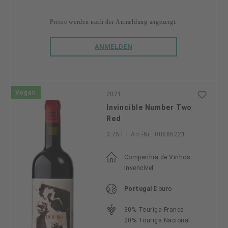
Preise werden nach der Anmeldung angezeigt.
ANMELDEN
Vegan
2021
Invincible Number Two
Red
0.75 l
|
Art.-Nr.:
00685221
Companhia de Vinhos
Invencível
Portugal
Douro
30% Touriga Franca
20% Touriga Nacional