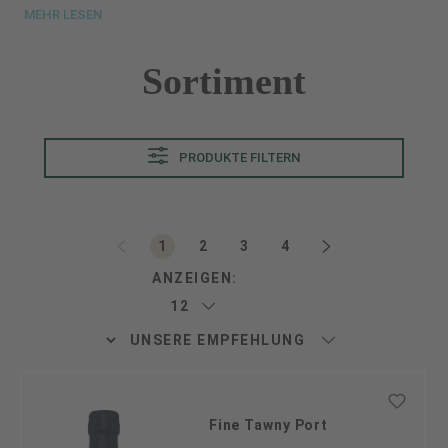
MEHR LESEN
Sortiment
PRODUKTE FILTERN
Seite
Seite
Seite
Seite
1
2
3
4
ANZEIGEN:
Fine Tawny Port