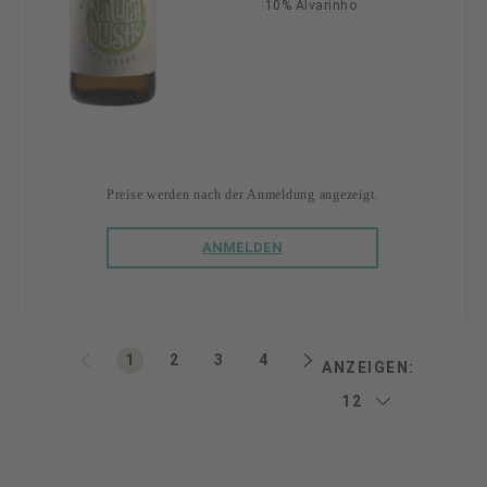
10% Alvarinho
Preise werden nach der Anmeldung angezeigt.
ANMELDEN
Seite
Seite
Seite
Seite
1
2
3
4
ANZEIGEN: