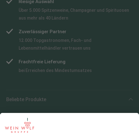
Riesige Auswahl
Über 5.000 Spitzenweine, Champagner und Spirituosen
aus mehr als 40 Ländern
Zuverlässiger Partner
12.000 Topgastronomen, Fach- und
Lebensmittelhändler vertrauen uns
Frachtfreie Lieferung
bei Erreichen des Mindestumsatzes
Beliebte Produkte
Beliebte Regionen