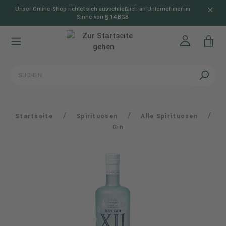
Unser Online-Shop richtet sich ausschließlich an Unternehmer im
alt springen
Sinne von § 14 BGB
/
/
/
Startseite
Spirituosen
Alle Spirituosen
Gin