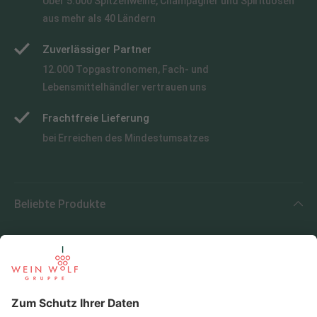
Über 5.000 Spitzenweine, Champagner und Spirituosen
aus mehr als 40 Ländern
Zuverlässiger Partner
12.000 Topgastronomen, Fach- und
Lebensmittelhändler vertrauen uns
Frachtfreie Lieferung
bei Erreichen des Mindestumsatzes
Beliebte Produkte
Beliebte Regionen
Beliebte Produzenten