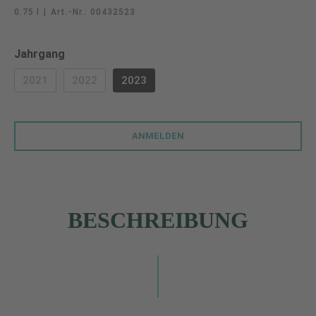
0.75 l
|
Art.-Nr.:
00432523
auswählen
Jahrgang
2021
2022
2023
(DIESE OPTION IST ZURZEIT NICHT VERFÜGBAR.)
(DIESE OPTION IST ZURZEIT NICHT VERFÜGBAR.)
ANMELDEN
BESCHREIBUNG