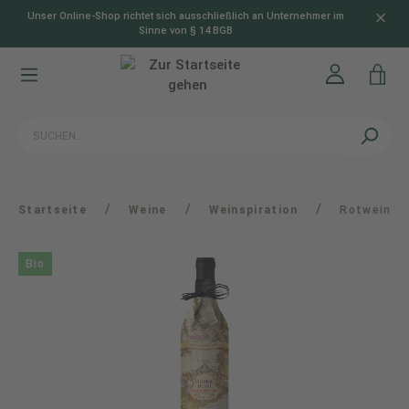
Unser Online-Shop richtet sich ausschließlich an Unternehmer im
alt springen
Sinne von § 14 BGB
/
/
/
Startseite
Weine
Weinspiration
Rotwein
Bio