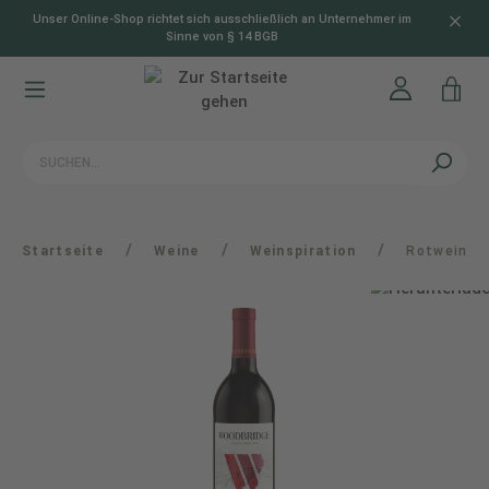
Unser Online-Shop richtet sich ausschließlich an Unternehmer im
alt springen
Sinne von § 14 BGB
/
/
/
Startseite
Weine
Weinspiration
Rotwein