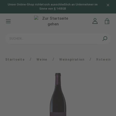
Unser Online-Shop richtet sich ausschließlich an Unternehmer im
alt springen
Sinne von § 14 BGB
/
/
/
Startseite
Weine
Weinspiration
Rotwein