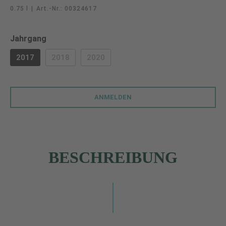
0.75 l
|
Art.-Nr.:
00324617
auswählen
Jahrgang
2017
2018
2020
(DIESE OPTION IST ZURZEIT NICHT VERFÜGBAR.)
(DIESE OPTION IST ZURZEIT NICHT VERF
ANMELDEN
BESCHREIBUNG