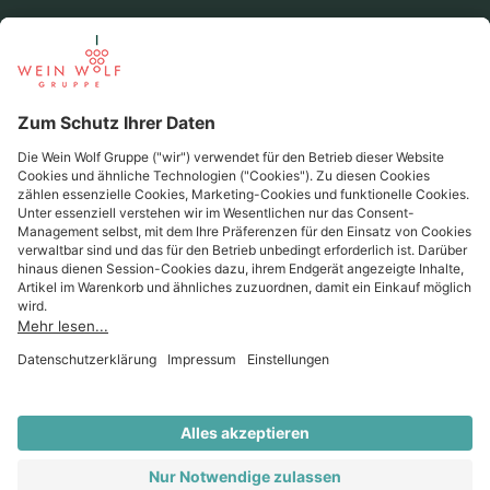
Beliebte Regionen
Beliebte Produzenten
Wein Wolf
Wein Wolf GmbH
Königswinterer Str. 552 - 53227 Bonn
0228 44 96-0
info@weinwolf.de