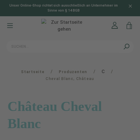
Unser Online-Shop richtet sich ausschließlich an Unternehmer im
alt springen
Sinne von § 14 BGB
/
/
C
/
Startseite
Produzenten
Cheval Blanc, Château
Château Cheval
Blanc