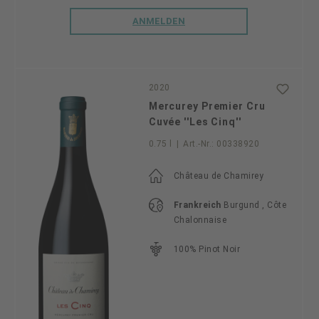
ANMELDEN
2020
Mercurey Premier Cru
Cuvée ''Les Cinq''
0.75 l
|
Art.-Nr.:
00338920
Château de Chamirey
Frankreich
Burgund , Côte
Chalonnaise
100% Pinot Noir