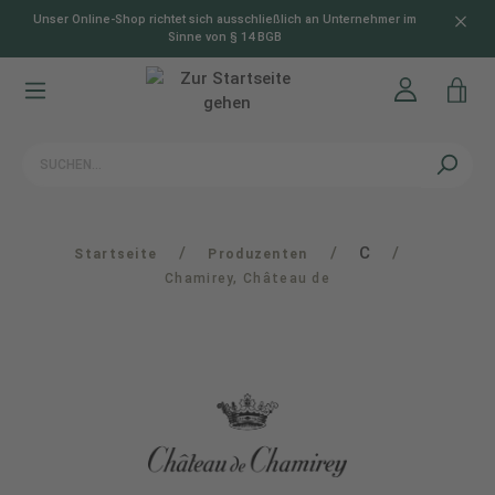
Unser Online-Shop richtet sich ausschließlich an Unternehmer im
alt springen
Sinne von § 14 BGB
/
/
C
/
Startseite
Produzenten
Chamirey, Château de