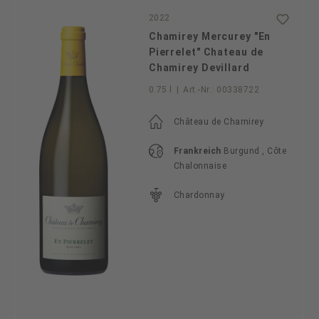
2022
Chamirey Mercurey "En
Pierrelet" Chateau de
Chamirey Devillard
0.75 l
|
Art.-Nr.:
00338722
Château de Chamirey
Frankreich
Burgund , Côte
Chalonnaise
Chardonnay