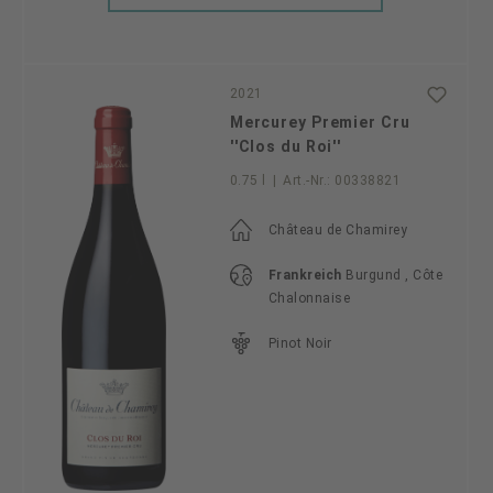
2021
Mercurey Premier Cru
''Clos du Roi''
0.75 l
|
Art.-Nr.:
00338821
Château de Chamirey
Frankreich
Burgund , Côte
Chalonnaise
Pinot Noir