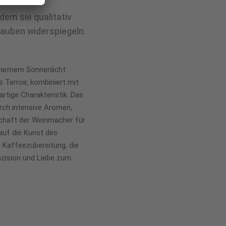
dem sie qualitativ
rauben widerspiegeln.
 warmem Sonnenlicht
 Terroir, kombiniert mit
rtige Charakteristik. Das
rch intensive Aromen,
schaft der Weinmacher für
 auf die Kunst des
r Kaffeezubereitung, die
äzision und Liebe zum