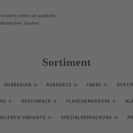
 erobert, indem sie qualitativ
frikanischen Trauben
Sortiment
SUBREGION
REBSORTE
FARBE
SORT
ANG
GESCHMACK
FLASCHENGRÖSSE
AL
HOLFREIE VARIANTE
SPEZIALVERPACKUNG
P