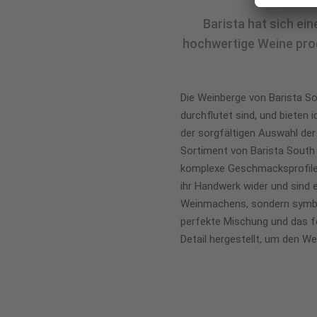
Barista hat sich ein
hochwertige Weine prod
Die Weinberge von Barista S
durchflutet sind, und bieten 
der sorgfältigen Auswahl der 
Sortiment von Barista South 
komplexe Geschmacksprofile 
ihr Handwerk wider und sind e
Weinmachens, sondern symboli
perfekte Mischung und das fe
Detail hergestellt, um den We