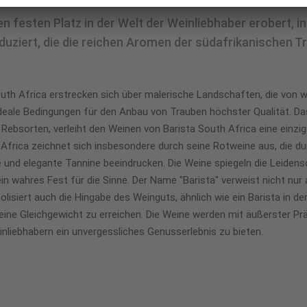
en festen Platz in der Welt der Weinliebhaber erobert, in
uziert, die die reichen Aromen der südafrikanischen T
outh Africa erstrecken sich über malerische Landschaften, die von
ideale Bedingungen für den Anbau von Trauben höchster Qualität. Das
Rebsorten, verleiht den Weinen von Barista South Africa eine einziga
Africa zeichnet sich insbesondere durch seine Rotweine aus, die du
und elegante Tannine beeindrucken. Die Weine spiegeln die Leiden
in wahres Fest für die Sinne. Der Name "Barista" verweist nicht nur
siert auch die Hingabe des Weinguts, ähnlich wie ein Barista in de
ine Gleichgewicht zu erreichen. Die Weine werden mit äußerster Pr
inliebhabern ein unvergessliches Genusserlebnis zu bieten.