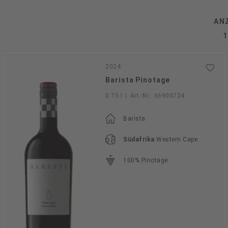
AN
2024
Barista Pinotage
0.75 l
|
Art.-Nr.:
66900724
Barista
Südafrika
Western Cape
100% Pinotage