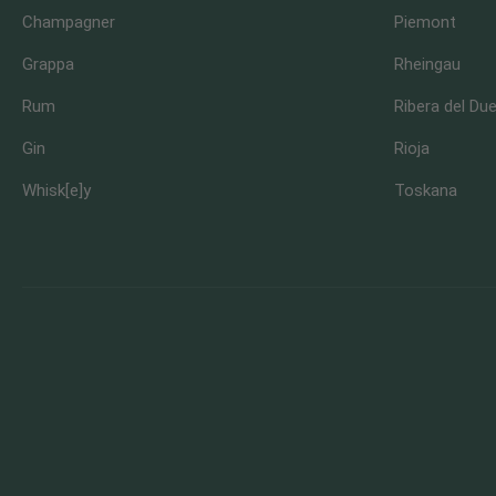
Champagner
Piemont
Grappa
Rheingau
Rum
Ribera del Du
Gin
Rioja
Whisk[e]y
Toskana