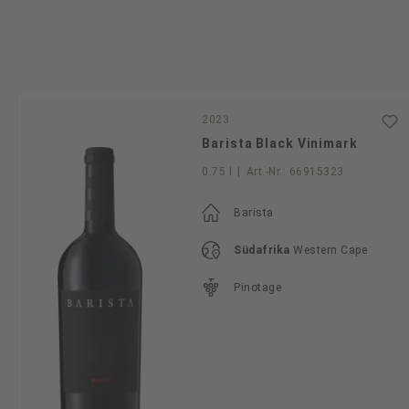
2023
Barista Black Vinimark
0.75 l
|
Art.-Nr.:
66915323
Barista
Südafrika
Western Cape
Pinotage