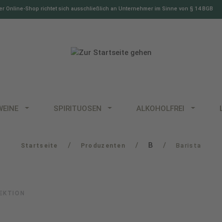
r Online-Shop richtet sich ausschließlich an Unternehmer im Sinne von § 14 BGB
WEINE
SPIRITUOSEN
ALKOHOLFREI
/
/
B
/
Startseite
Produzenten
Barista
FEKTION