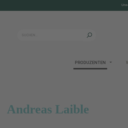
Unse
springen
Zur Hauptnavigation springen
PRODUZENTEN
Andreas Laible