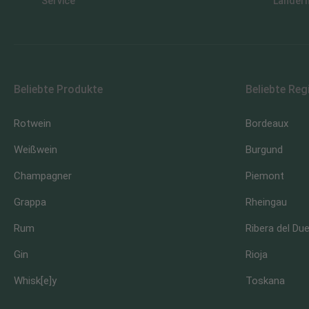
Service
Länder
Beliebte Produkte
Beliebte Reg
Rotwein
Bordeaux
Weißwein
Burgund
Champagner
Piemont
Grappa
Rheingau
Rum
Ribera del Du
Gin
Rioja
Whisk[e]y
Toskana