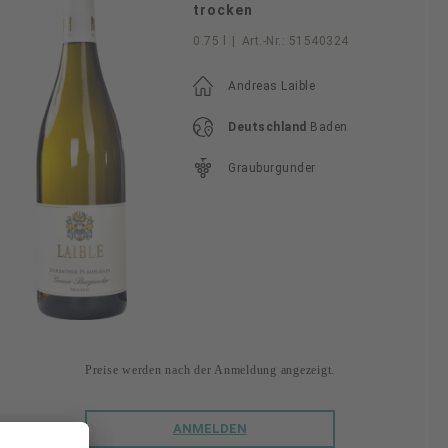
trocken
0.75 l
|
Art.-Nr.:
51540324
Andreas Laible
Deutschland
Baden
Grauburgunder
Preise werden nach der Anmeldung angezeigt.
ANMELDEN