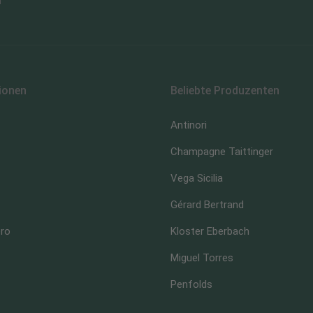
n
ionen
Beliebte Produzenten
Antinori
Champagne Taittinger
Vega Sicilia
Gérard Bertrand
ero
Kloster Eberbach
Miguel Torres
Penfolds