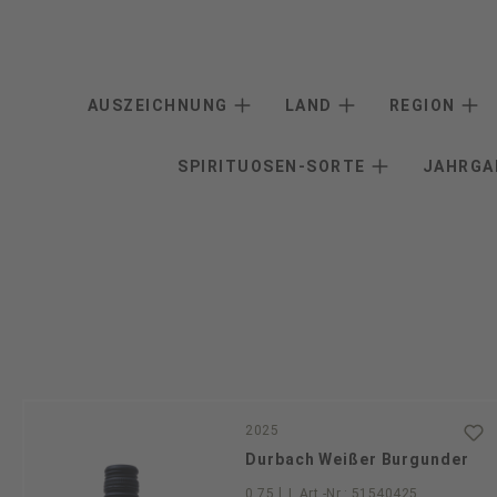
AUSZEICHNUNG
LAND
REGION
SPIRITUOSEN-SORTE
JAHRG
2025
Durbach Weißer Burgunder
0.75 l
|
Art.-Nr.:
51540425