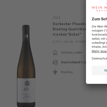
2024
Durbacher Plauelrain
Riesling Qualitätswein
trocken "Achat"
0.75 l
|
Art.-Nr.:
51540524
Andreas Laible
Deutschland
Baden
Riesling