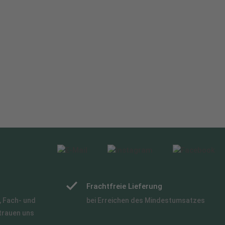
Frachtfreie Lieferung
 Fach- und
bei Erreichen des Mindestumsatzes
trauen uns