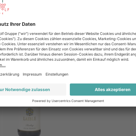
2024
Durbacher Plauelrain
Riesling Spätlese trocken
"Alte Reben"
0.75 l
|
Art.-Nr.:
51543124
Andreas Laible
Deutschland
Baden
Riesling