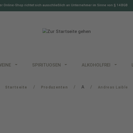
r Online-Shop richtet sich ausschließlich an Unternehmer im Sinne von § 14 BGB
WEINE
SPIRITUOSEN
ALKOHOLFREI
/
/
A
/
Startseite
Produzenten
Andreas Laible