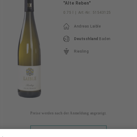
"Alte Reben"
0.75 l
|
Art.-Nr.:
51543125
Andreas Laible
Deutschland
Baden
Riesling
Preise werden nach der Anmeldung angezeigt.
ANMELDEN