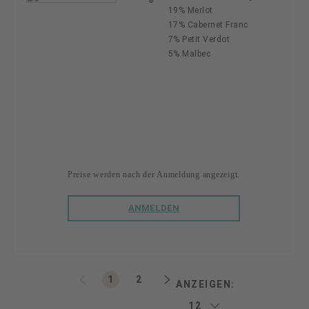
19% Merlot
17% Cabernet Franc
7% Petit Verdot
5% Malbec
Preise werden nach der Anmeldung angezeigt.
ANMELDEN
Seite
Seite
1
2
ANZEIGEN: