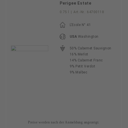
Perigee Estate
0.75 l
|
Art.-Nr.:
64700118
L’Ecole N° 41
USA
Washington
50% Cabernet Sauvignon
16% Merlot
14% Cabernet Franc
9% Petit Verdot
9% Malbec
Preise werden nach der Anmeldung angezeigt.