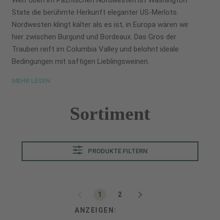
Weit oben im Pazifischen Nordwesten ist Washington
State die berühmte Herkunft eleganter US-Merlots.
Nordwesten klingt kälter als es ist, in Europa wären wir
hier zwischen Burgund und Bordeaux. Das Gros der
Trauben reift im Columbia Valley und belohnt ideale
Bedingungen mit saftigen Lieblingsweinen.
MEHR LESEN
Sortiment
PRODUKTE FILTERN
Seite
Seite
1
2
ANZEIGEN: