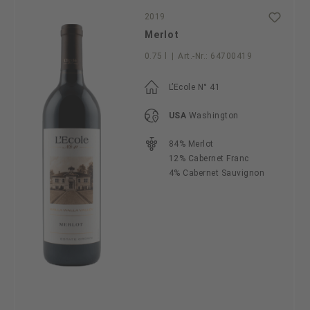
2019
Merlot
0.75 l
|
Art.-Nr.:
64700419
L’Ecole N° 41
USA
Washington
84% Merlot
12% Cabernet Franc
4% Cabernet Sauvignon