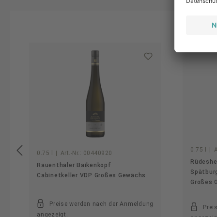
Produktgalerie überspringen
0.75 l
|
A
0.75 l
|
Art.-Nr.:
00440920
Rüdeshe
Rauenthaler Baikenkopf
Spätbur
Cabinetkeller VDP Großes Gewächs
Großes 
Preise werden nach der Anmeldung
Prei
angezeigt.