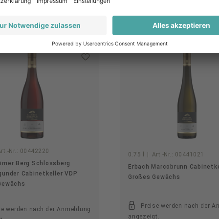
Weitere Artikel des Produzenten
rt.-Nr.:
00442220
0.75 l
|
Art.-Nr.:
00441021
imer Berg Schlossberg
Erbach Marcobrunn Cabinetke
gunder Cabinetkeller VDP
Großes Gewächs
Gewächs
Preise werden nach der 
se werden nach der Anmeldung
angezeigt.