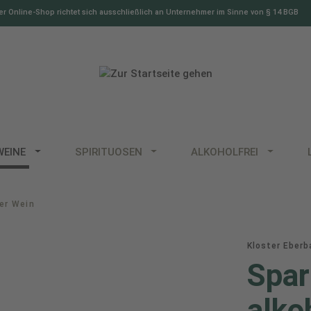
r Online-Shop richtet sich ausschließlich an Unternehmer im Sinne von § 14 BGB
WEINE
SPIRITUOSEN
ALKOHOLFREI
ier Wein
Kloster Eberb
Spar
alko