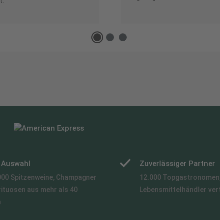
t.
e Auswahl
Zuverlässiger Partner
000 Spitzenweine, Champagner
12.000 Topgastronomen,
rituosen aus mehr als 40
Lebensmittelhändler ver
n