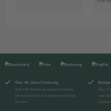
angezeig
Über 40 Jahre Erfahrung
Riesig
Seit 1981 bieten wir unseren Kunden
Über 5.
die erlesensten Produkte und besten
und Spi
Service
Länder