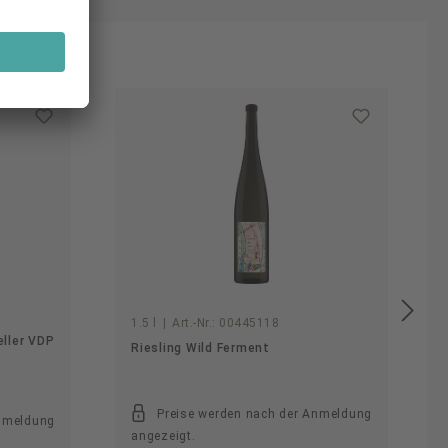
1.5 l
|
Art.-Nr.:
00445118
ller VDP
Riesling Wild Ferment
Preise werden nach der Anmeldung
Anmeldung
angezeigt.