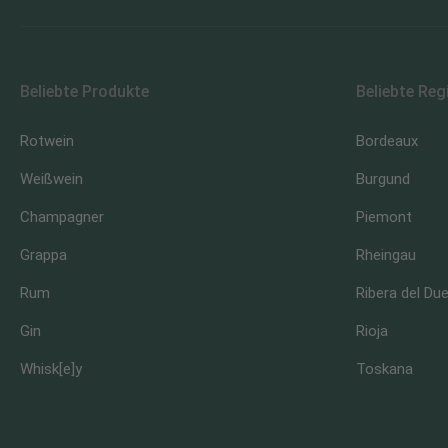
Beliebte Produkte
Beliebte Reg
Rotwein
Bordeaux
Weißwein
Burgund
Champagner
Piemont
Grappa
Rheingau
Rum
Ribera del Du
Gin
Rioja
Whisk[e]y
Toskana