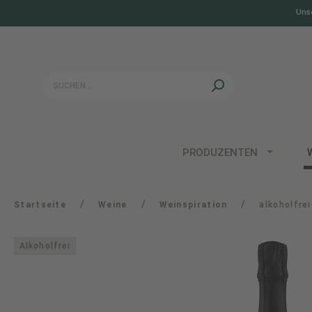
Unse
springen
Zur Hauptnavigation springen
PRODUZENTEN
/
/
/
Startseite
Weine
Weinspiration
alkoholfre
Alkoholfrei