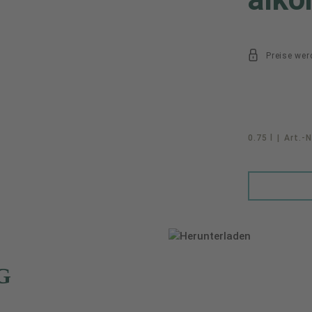
Preise wer
0.75 l
|
Art.-N
G