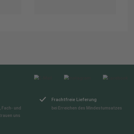
Frachtfreie Lieferung
 Fach- und
bei Erreichen des Mindestumsatzes
trauen uns