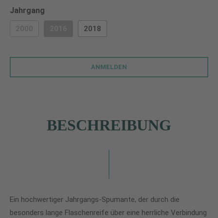
auswählen
Jahrgang
2000
2016
2018
(DIESE OPTION IST ZURZEIT NICHT VERFÜGBAR.)
(DIESE OPTION IST ZURZEIT NICHT VERFÜGBAR.)
ANMELDEN
BESCHREIBUNG
Ein hochwertiger Jahrgangs-Spumante, der durch die
besonders lange Flaschenreife über eine herrliche Verbindung