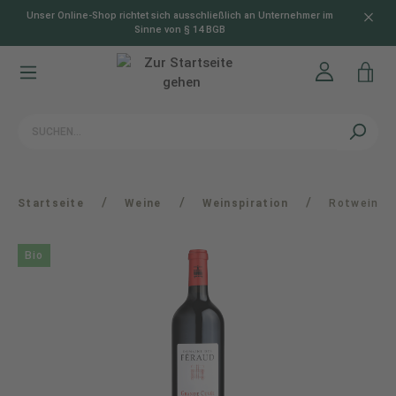
Unser Online-Shop richtet sich ausschließlich an Unternehmer im
alt springen
Sinne von § 14 BGB
/
/
/
Startseite
Weine
Weinspiration
Rotwein
Bio