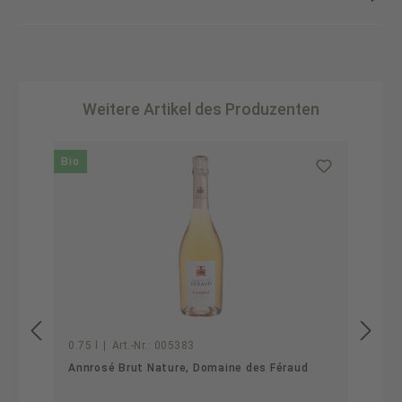
Weitere Artikel des Produzenten
Produktgalerie überspringen
Bio
B
0.75 l
|
Art.-Nr.:
005383
Annrosé Brut Nature, Domaine des Féraud