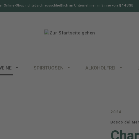
r Online-Shop richtet sich ausschließlich an Unternehmer im Sinne von § 14 BGB
WEINE
SPIRITUOSEN
ALKOHOLFREI
2024
Bosco del Mer
Char