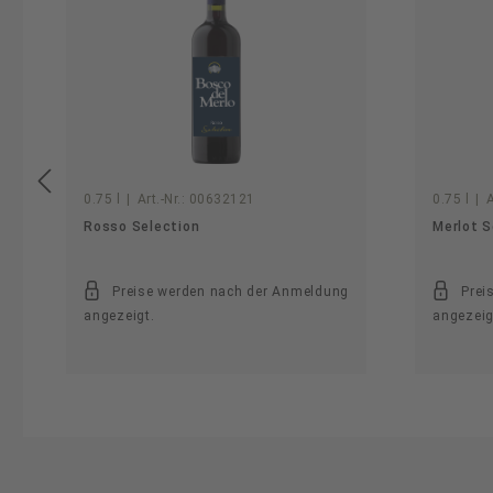
0.75 l
|
Art.-Nr.:
00632121
0.75 l
|
A
Rosso Selection
Merlot S
Preise werden nach der Anmeldung
Prei
angezeigt.
angezeig