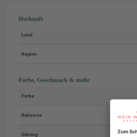
Herkunft
Land
Region
Farbe, Geschmack & mehr
Farbe
Rebsorte
Gärung