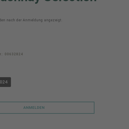
den nach der Anmeldung angezeigt.
r.:
00632824
swählen
024
PTION IST ZURZEIT NICHT VERFÜGBAR.)
ANMELDEN