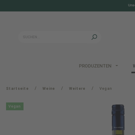
Unse
springen
Zur Hauptnavigation springen
PRODUZENTEN
/
/
/
Startseite
Weine
Weitere
Vegan
Vegan