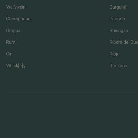
Weißwein
Burgund
Champagner
Piemont
Grappa
Rheingau
Rum
Ribera del Du
Gin
Rioja
Whisk[e]y
Toskana