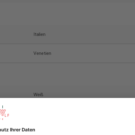
Italien
Venetien
Weiß
Chardonnay
im Edelstahltank