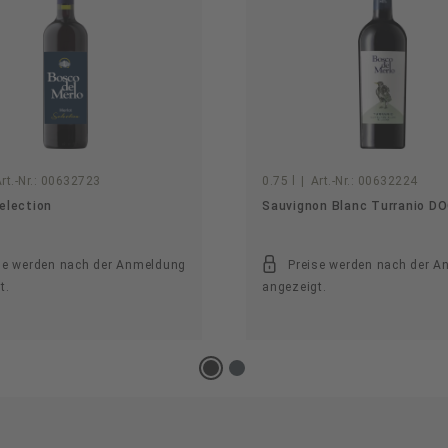
rt.-Nr.:
00632723
0.75 l
|
Art.-Nr.:
00632224
election
Sauvignon Blanc Turranio DOC
se werden nach der Anmeldung
Preise werden nach der 
t.
angezeigt.