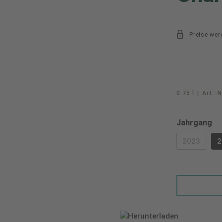
Preise wer
0.75 l
|
Art.-N
au
Jahrgang
2023
2
(DIESE O