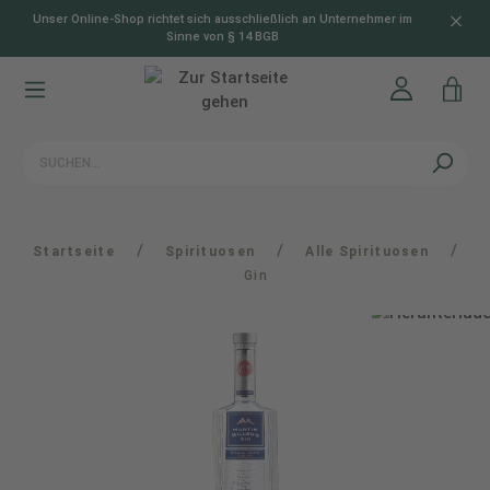
Unser Online-Shop richtet sich ausschließlich an Unternehmer im
alt springen
Sinne von § 14 BGB
/
/
/
Startseite
Spirituosen
Alle Spirituosen
Gin