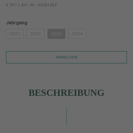
0.75 l
|
Art.-Nr.:
00281423
auswählen
Jahrgang
2021
2022
2023
2024
(DIESE OPTION IST ZURZEIT NICHT VERFÜGBAR.)
(DIESE OPTION IST ZURZEIT NICHT VERFÜGBAR.)
(DIESE OPTION IST ZURZEIT NICHT VERF
(DIESE OPTION IST ZURZEIT 
ANMELDEN
BESCHREIBUNG