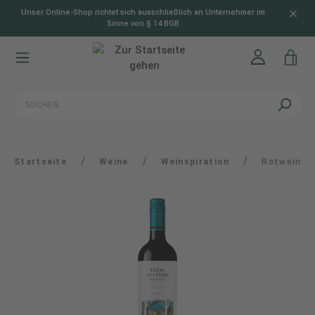
Unser Online-Shop richtet sich ausschließlich an Unternehmer im
alt springen
Sinne von § 14 BGB
/
/
/
Startseite
Weine
Weinspiration
Rotwein