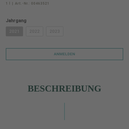
1 l
|
Art.-Nr.:
00463521
auswählen
Jahrgang
2021
2022
2023
(DIESE OPTION IST ZURZEIT NICHT VERFÜGBAR.)
(DIESE OPTION IST ZURZEIT NICHT VERFÜGBAR.)
(DIESE OPTION IST ZURZEIT NICHT VERF
ANMELDEN
BESCHREIBUNG