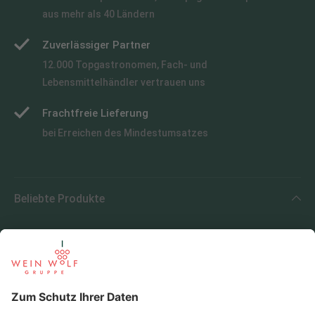
aus mehr als 40 Ländern
Zuverlässiger Partner
12.000 Topgastronomen, Fach- und
Lebensmittelhändler vertrauen uns
Frachtfreie Lieferung
bei Erreichen des Mindestumsatzes
Beliebte Produkte
Beliebte Regionen
Beliebte Produzenten