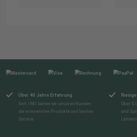
Über 40 Jahre Erfahrung
Riesig
Seit 1981 bieten wir unseren Kunden
Über 5.
die erlesensten Produkte und besten
und Spi
Service
Länder