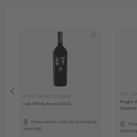
Produktgalerie überspringen
1.5 l
|
Ar
0.75 l
|
Art.-Nr.:
20132420
Roggio d
Ludi Offida Rosso DOCG
Superio
Preise werden nach der Anmeldung
Prei
angezeigt.
angezeig