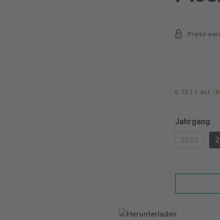
Preise wer
0.75 l
|
Art.-N
au
Jahrgang
2022
2
(DIESE O