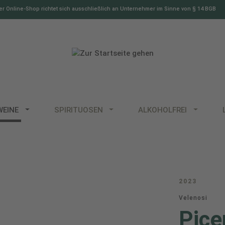
r Online-Shop richtet sich ausschließlich an Unternehmer im Sinne von § 14 BGB
WEINE
SPIRITUOSEN
ALKOHOLFREI
2023
Velenosi
Pice