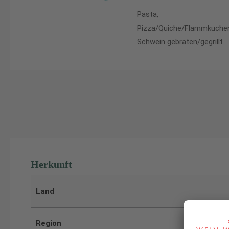
Pasta,
Pizza/Quiche/Flammkuche
Schwein gebraten/gegrillt
Herkunft
Land
Region