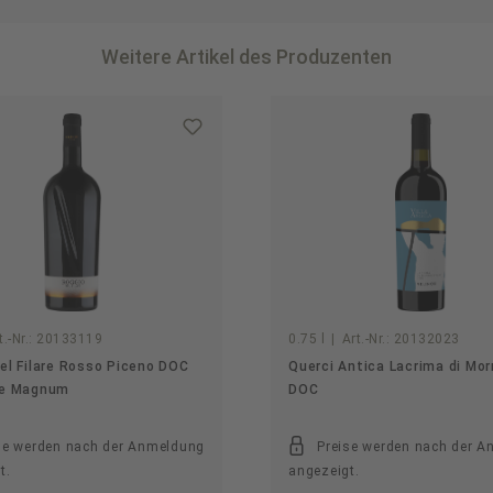
Weitere Artikel des Produzenten
t.-Nr.:
20133119
0.75 l
|
Art.-Nr.:
20132023
el Filare Rosso Piceno DOC
Querci Antica Lacrima di Mor
re Magnum
DOC
se werden nach der Anmeldung
Preise werden nach der 
t.
angezeigt.