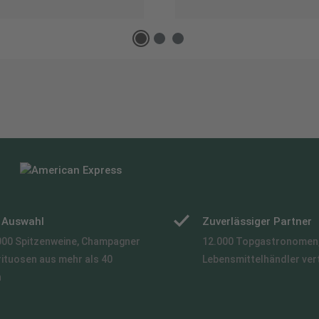
e Auswahl
Zuverlässiger Partner
000 Spitzenweine, Champagner
12.000 Topgastronomen,
rituosen aus mehr als 40
Lebensmittelhändler ver
n