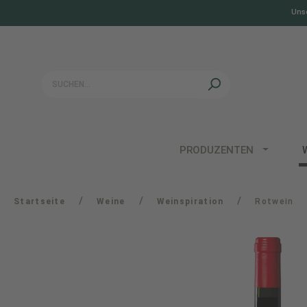
Unse
springen
Zur Hauptnavigation springen
PRODUZENTEN
/
/
/
Startseite
Weine
Weinspiration
Rotwein