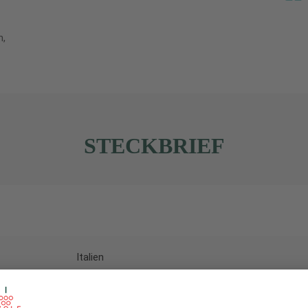
n,
STECKBRIEF
Italien
Marken