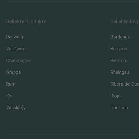
Beliebte Produkte
Beliebte Reg
Rotwein
Bordeaux
Weißwein
Burgund
Champagner
Piemont
Grappa
Rheingau
Rum
Ribera del Du
Gin
Rioja
Whisk[e]y
Toskana