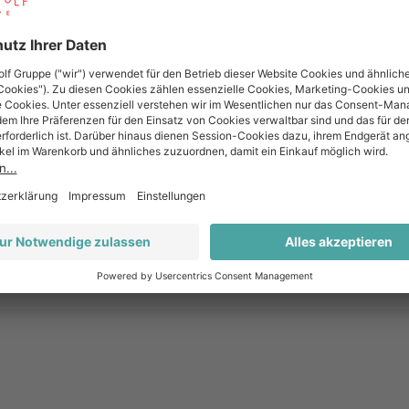
Rot
Montepulciano, Sangiovese