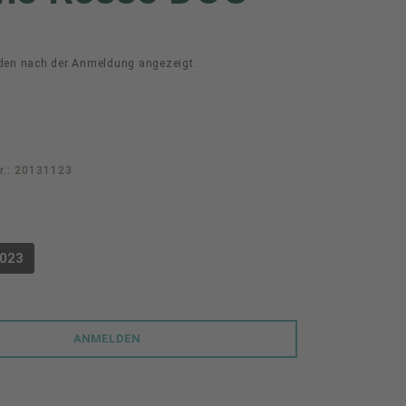
den nach der Anmeldung angezeigt.
r.:
20131123
swählen
023
PTION IST ZURZEIT NICHT VERFÜGBAR.)
ANMELDEN