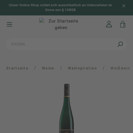
Unser Online-Shop richtet sich ausschließlich an Unternehmer im
alt springen
Sinne von § 14 BGB
/
/
/
Startseite
Weine
Weinspiration
Weißwein