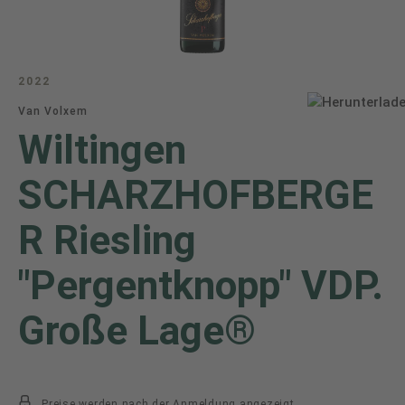
2022
Van Volxem
Wiltingen
SCHARZHOFBERGE
R Riesling
"Pergentknopp" VDP.
Große Lage®
Preise werden nach der Anmeldung angezeigt.