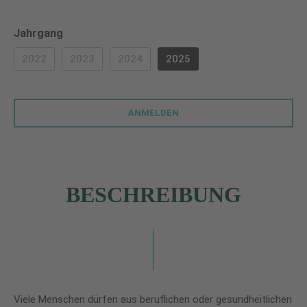
auswählen
Jahrgang
2022
2023
2024
2025
(DIESE OPTION IST ZURZEIT NICHT VERFÜGBAR.)
(DIESE OPTION IST ZURZEIT NICHT VERFÜGBAR.)
(DIESE OPTION IST ZURZEIT NICHT VERF
ANMELDEN
BESCHREIBUNG
Viele Menschen dürfen aus beruflichen oder gesundheitlichen