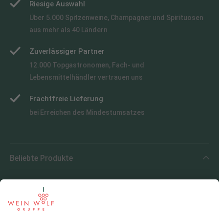
Riesige Auswahl
Über 5.000 Spitzenweine, Champagner und Spirituosen
aus mehr als 40 Ländern
Zuverlässiger Partner
12.000 Topgastronomen, Fach- und
Lebensmittelhändler vertrauen uns
Frachtfreie Lieferung
bei Erreichen des Mindestumsatzes
Beliebte Produkte
Beliebte Regionen