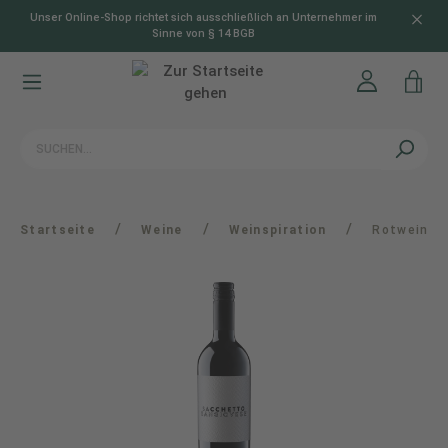
Unser Online-Shop richtet sich ausschließlich an Unternehmer im
alt springen
Sinne von § 14 BGB
/
/
/
Startseite
Weine
Weinspiration
Rotwein