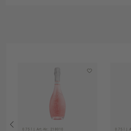
Produktgalerie überspringen
0.75 l
|
Art.-Nr.:
218010
0.75 l
|
A