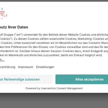
Venetien
Weiß
trocken
100% Chardonnay