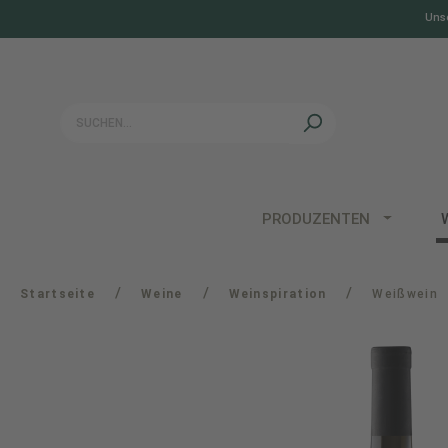
Unse
springen
Zur Hauptnavigation springen
PRODUZENTEN
/
/
/
Startseite
Weine
Weinspiration
Weißwein