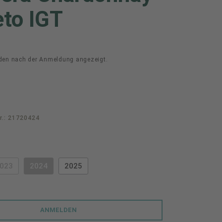
to IGT
den nach der Anmeldung angezeigt.
r.:
21720424
swählen
023
2024
2025
PTION IST ZURZEIT NICHT VERFÜGBAR.)
(DIESE OPTION IST ZURZEIT NICHT VERFÜGBAR.)
(DIESE OPTION IST ZURZEIT NICHT VERFÜGBAR.)
ANMELDEN