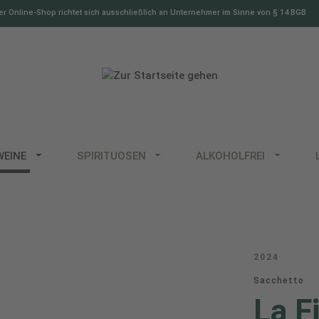
r Online-Shop richtet sich ausschließlich an Unternehmer im Sinne von § 14 BGB
WEINE
SPIRITUOSEN
ALKOHOLFREI
2024
Sacchetto
La F