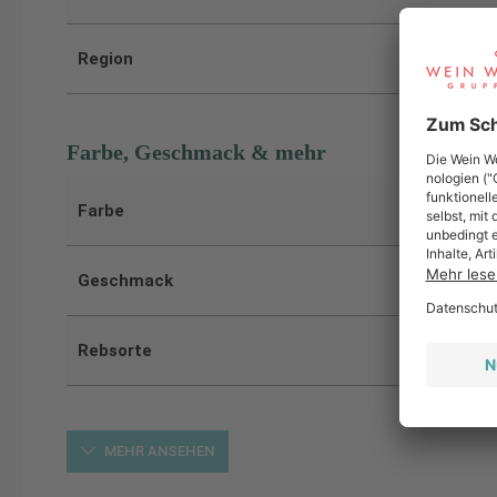
Region
Farbe, Geschmack & mehr
Farbe
Geschmack
Rebsorte
MEHR ANSEHEN