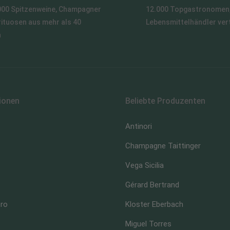
000 Spitzenweine, Champagner
12.000 Topgastronomen,
rituosen aus mehr als 40
Lebensmittelhändler ver
n
ionen
Beliebte Produzenten
Antinori
Champagne Taittinger
Vega Sicilia
Gérard Bertrand
ero
Kloster Eberbach
Miguel Torres