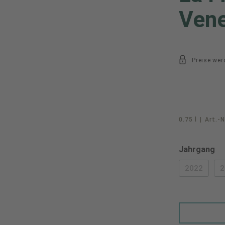
Vene
Preise wer
0.75 l
|
Art.-N
au
Jahrgang
2022
2
(DIESE O