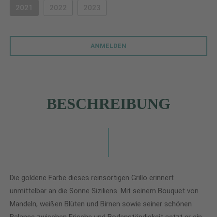
2021
2022
2023
(DIESE OPTION IST ZURZEIT NICHT VERFÜGBAR.)
(DIESE OPTION IST ZURZEIT NICHT VERFÜGBAR.)
(DIESE OPTION IST ZURZEIT NICHT VERF
ANMELDEN
BESCHREIBUNG
Die goldene Farbe dieses reinsortigen Grillo erinnert
unmittelbar an die Sonne Siziliens. Mit seinem Bouquet von
Mandeln, weißen Blüten und Birnen sowie seiner schönen