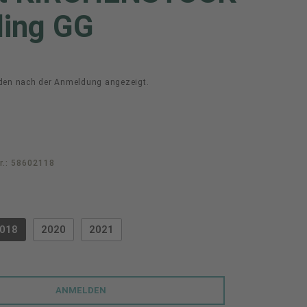
ling GG
den nach der Anmeldung angezeigt.
r.:
58602118
swählen
018
2020
2021
PTION IST ZURZEIT NICHT VERFÜGBAR.)
ANMELDEN