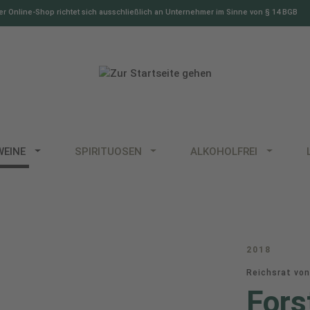
r Online-Shop richtet sich ausschließlich an Unternehmer im Sinne von § 14 BGB
WEINE
SPIRITUOSEN
ALKOHOLFREI
2018
Reichsrat von
For