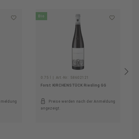
Bio
B
0.75 l
|
Art.-Nr.:
58602121
Forst KIRCHENSTÜCK Riesling GG
Anmeldung
Preise werden nach der Anmeldung
angezeigt.