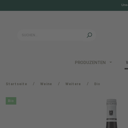
Unse
springen
Zur Hauptnavigation springen
PRODUZENTEN
/
/
/
Startseite
Weine
Weitere
Bio
Bio