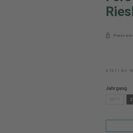
Ries
Preise wer
0.75 l
|
Art.-N
au
Jahrgang
2017
2
(DIESE O