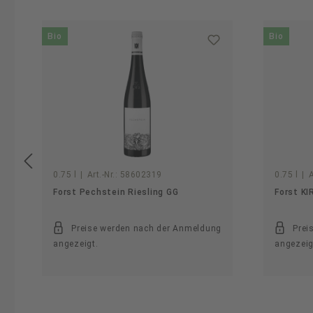
Produktgalerie überspringen
Bio
Bio
0.75 l
|
Art.-Nr.:
58602319
0.75 l
|
A
Forst Pechstein Riesling GG
Forst K
Preise werden nach der Anmeldung
Prei
angezeigt.
angezeig