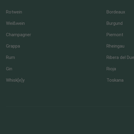
Rotwein
Bordeaux
Weißwein
Burgund
Champagner
Piemont
Grappa
Rheingau
Rum
Ribera del Du
Gin
Rioja
Whisk[e]y
Toskana