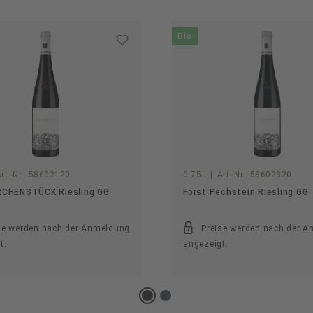
Bio
rt.-Nr.:
58602120
0.75 l
|
Art.-Nr.:
58602320
IRCHENSTÜCK Riesling GG
Forst Pechstein Riesling GG
se werden nach der Anmeldung
Preise werden nach der 
t.
angezeigt.