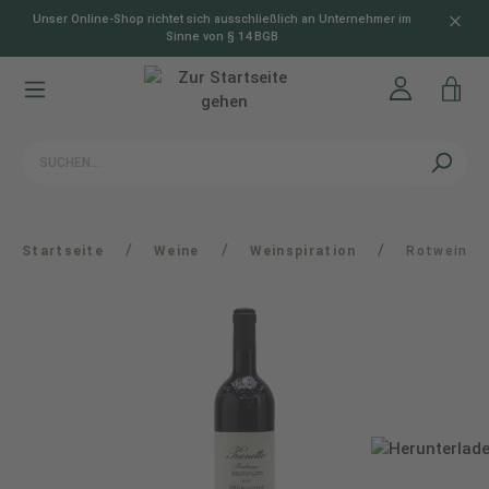
Unser Online-Shop richtet sich ausschließlich an Unternehmer im
alt springen
Sinne von § 14 BGB
/
/
/
Startseite
Weine
Weinspiration
Rotwein