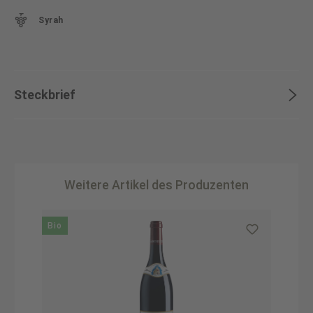
Syrah
Steckbrief
Weitere Artikel des Produzenten
Produktgalerie überspringen
Bio
B