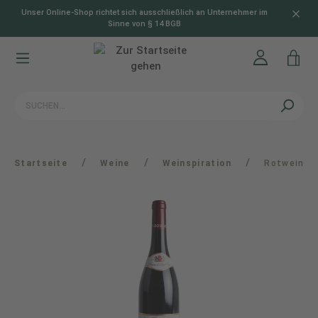
Unser Online-Shop richtet sich ausschließlich an Unternehmer im
alt springen
Sinne von § 14 BGB
/
/
/
Startseite
Weine
Weinspiration
Rotwein