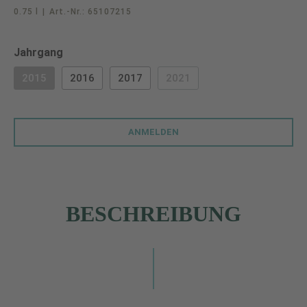
0.75 l
|
Art.-Nr.:
65107215
auswählen
Jahrgang
2015
2016
2017
2021
(DIESE OPTION IST ZURZEIT NICHT VERFÜGBAR.)
(DIESE OPTION IST ZURZEIT 
ANMELDEN
BESCHREIBUNG