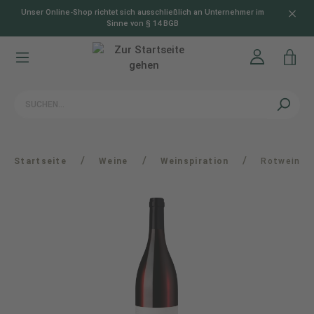
Unser Online-Shop richtet sich ausschließlich an Unternehmer im
alt springen
Sinne von § 14 BGB
/
/
/
Startseite
Weine
Weinspiration
Rotwein