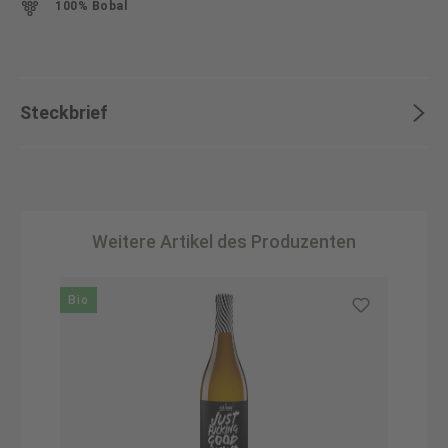
100% Bobal
Steckbrief
Weitere Artikel des Produzenten
Produktgalerie überspringen
Bio
B