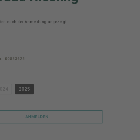
den nach der Anmeldung angezeigt.
r.:
00833625
swählen
024
2025
PTION IST ZURZEIT NICHT VERFÜGBAR.)
(DIESE OPTION IST ZURZEIT NICHT VERFÜGBAR.)
ANMELDEN