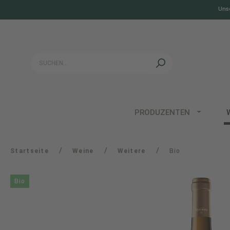
Unse
springen
Zur Hauptnavigation springen
PRODUZENTEN
/
/
/
Startseite
Weine
Weitere
Bio
Bio