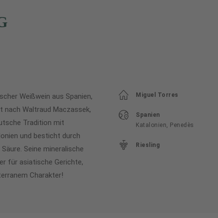
G
Miguel Torres
tischer Weißwein aus Spanien,
nnt nach Waltraud Maczassek,
Spanien
utsche Tradition mit
Katalonien, Penedès
onien und besticht durch
Riesling
 Säure. Seine mineralische
r für asiatische Gerichte,
iterranem Charakter!