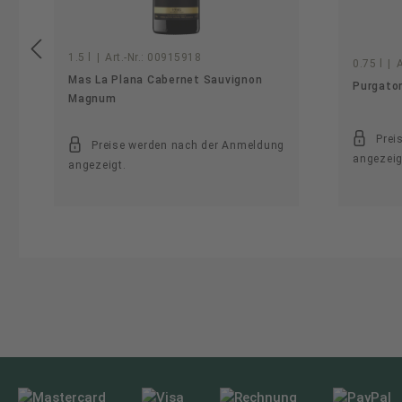
1.5 l
|
Art.-Nr.:
00915918
0.75 l
|
A
Mas La Plana Cabernet Sauvignon
Purgator
Magnum
Prei
Preise werden nach der Anmeldung
angezeig
angezeigt.