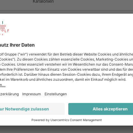
Katalonien
Penedès
Weiß
Riesling
im Edelstahltank
Ja