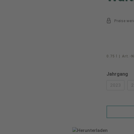
Preise wer
0.75 l
|
Art.-N
au
Jahrgang
2023
2
(DIESE O