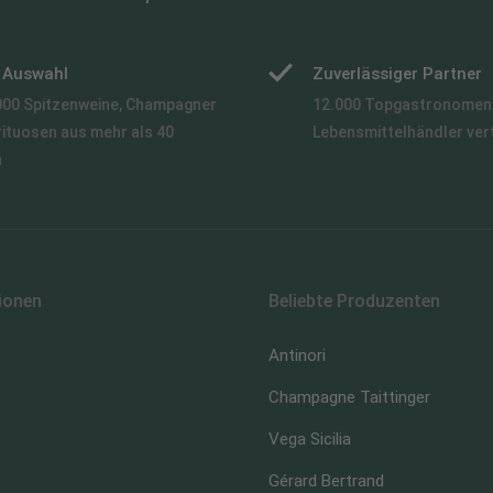
e Auswahl
Zuverlässiger Partner
000 Spitzenweine, Champagner
12.000 Topgastronomen,
rituosen aus mehr als 40
Lebensmittelhändler ver
n
ionen
Beliebte Produzenten
Antinori
Champagne Taittinger
Vega Sicilia
Gérard Bertrand