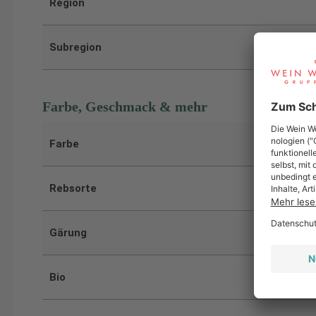
Region
Subregion
Farbe, Geschmack & mehr
Farbe
Rebsorte
Gärung
Bio