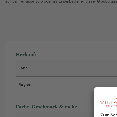
auf der Terrasse solo oder als Essenbegleiter, dieser Grauburgun
Herkunft
Land
Region
Farbe, Geschmack & mehr