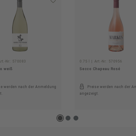
rt.-Nr.:
570083
0.75 l
|
Art.-Nr.:
570956
o weiß
Secco Chapeau Rosé
se werden nach der Anmeldung
Preise werden nach der 
t.
angezeigt.