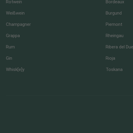
Rotwein
Bordeaux
Weißwein
Burgund
Champagner
Piemont
Grappa
Rheingau
Rum
Ribera del Du
Gin
Rioja
Whisk[e]y
Toskana