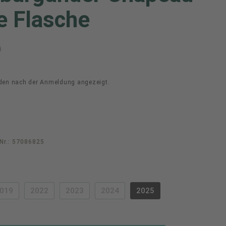
e Flasche
den nach der Anmeldung angezeigt.
Nr.:
57086825
swählen
019
2022
2023
2024
2025
PTION IST ZURZEIT NICHT VERFÜGBAR.)
(DIESE OPTION IST ZURZEIT NICHT VERFÜGBAR.)
(DIESE OPTION IST ZURZEIT NICHT VERFÜGBAR.)
(DIESE OPTION IST ZURZEIT NICHT VERFÜGBAR.
(DIESE OPTION IST ZURZEIT NICHT 