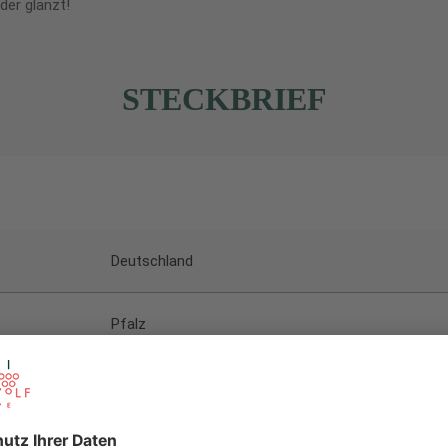
der glänzt!
STECKBRIEF
Deutschland
Pfalz