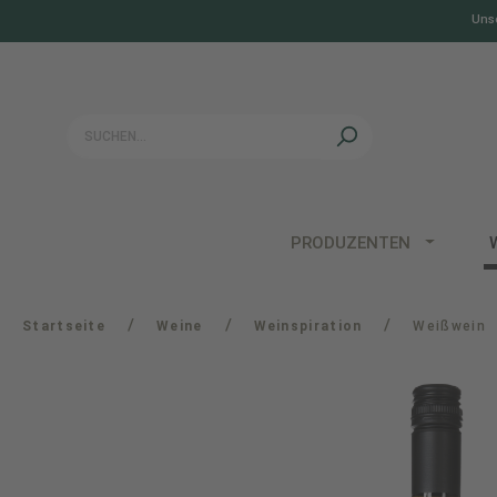
Unse
springen
Zur Hauptnavigation springen
PRODUZENTEN
/
/
/
Startseite
Weine
Weinspiration
Weißwein