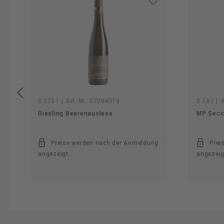
0.375 l
|
Art.-Nr.:
57084018
0.75 l
|
A
Riesling Beerenauslese
MP Secc
Preise werden nach der Anmeldung
Prei
angezeigt.
angezeig