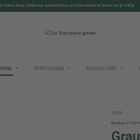
r Online-Shop richtet sich ausschließlich an Unternehmer im Sinne von § 14 BGB
WEINE
SPIRITUOSEN
ALKOHOLFREI
2025
Markus Pfaf
Grau