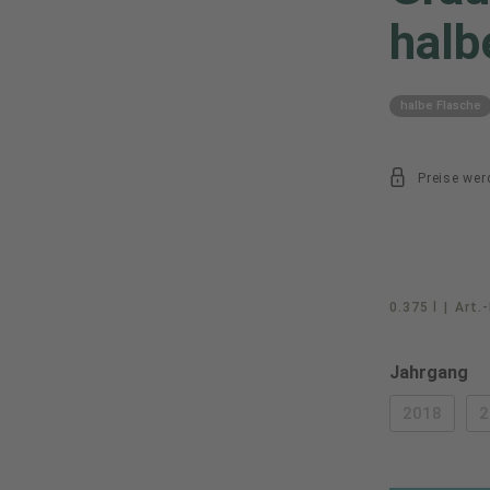
halb
halbe Flasche
Preise wer
0.375 l
|
Art.-
au
Jahrgang
2018
2
(DIESE O